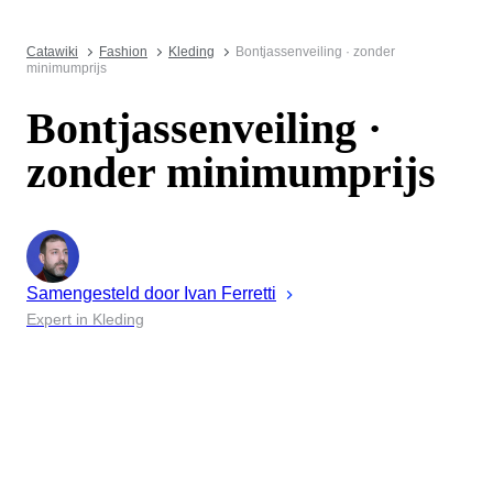
Catawiki
Fashion
Kleding
Bontjassenveiling · zonder
minimumprijs
Bontjassenveiling ·
zonder minimumprijs
Samengesteld door
Ivan
Ferretti
Expert in Kleding