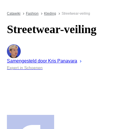
Catawiki
Fashion
Kleding
Streetwear-veiling
Streetwear-veiling
Samengesteld door
Kris
Panavara
Expert in Schoenen