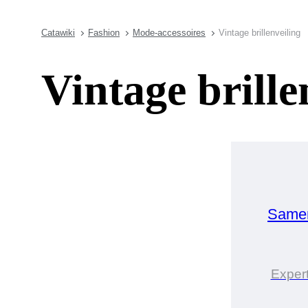
Catawiki
Fashion
Mode-accessoires
Vintage brillenveiling
Vintage brille
Samen
Expert