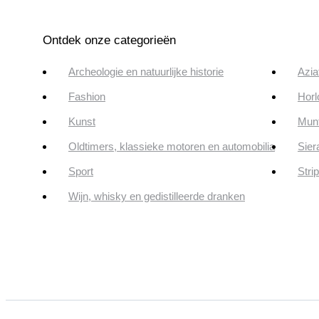
Ontdek onze categorieën
Archeologie en natuurlijke historie
Azia
Fashion
Horl
Kunst
Munt
Oldtimers, klassieke motoren en automobilia
Sier
Sport
Stri
Wijn, whisky en gedistilleerde dranken