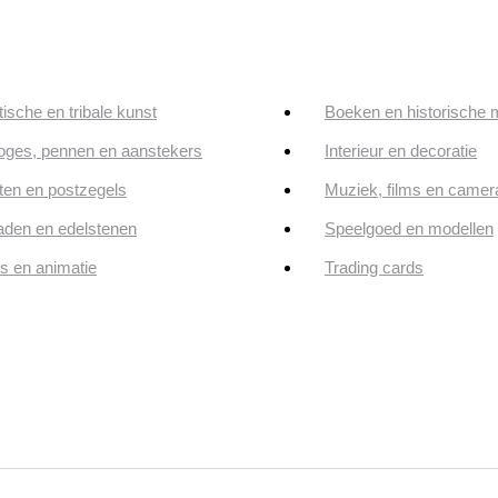
tische en tribale kunst
Boeken en historische 
oges, pennen en aanstekers
Interieur en decoratie
en en postzegels
Muziek, films en camer
aden en edelstenen
Speelgoed en modellen
ps en animatie
Trading cards