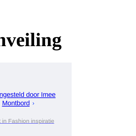
nveiling
gesteld door
Imee
Montbord
 in Fashion inspiratie