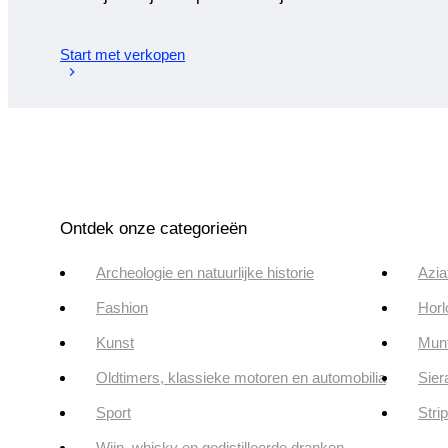
Start met verkopen
Ontdek onze categorieën
Archeologie en natuurlijke historie
Azia
Fashion
Horl
Kunst
Munt
Oldtimers, klassieke motoren en automobilia
Sier
Sport
Stri
Wijn, whisky en gedistilleerde dranken