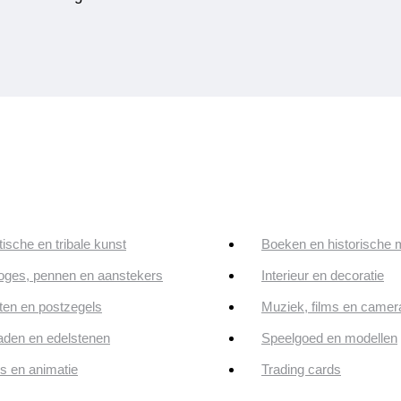
tische en tribale kunst
Boeken en historische 
oges, pennen en aanstekers
Interieur en decoratie
en en postzegels
Muziek, films en camer
aden en edelstenen
Speelgoed en modellen
ps en animatie
Trading cards