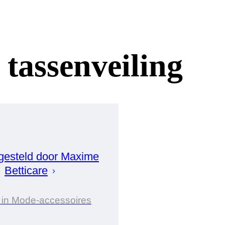
 tassenveiling
esteld door
Maxime
Betticare
 in Mode-accessoires