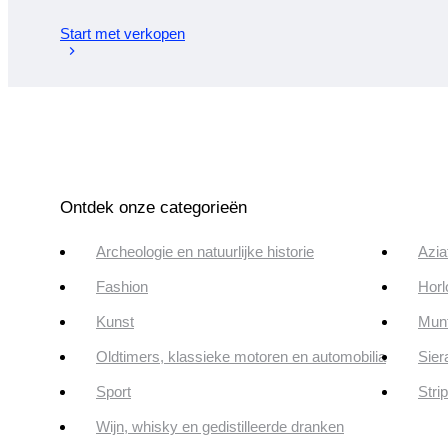
Start met verkopen
Ontdek onze categorieën
Archeologie en natuurlijke historie
Azia
Fashion
Horl
Kunst
Munt
Oldtimers, klassieke motoren en automobilia
Sier
Sport
Stri
Wijn, whisky en gedistilleerde dranken