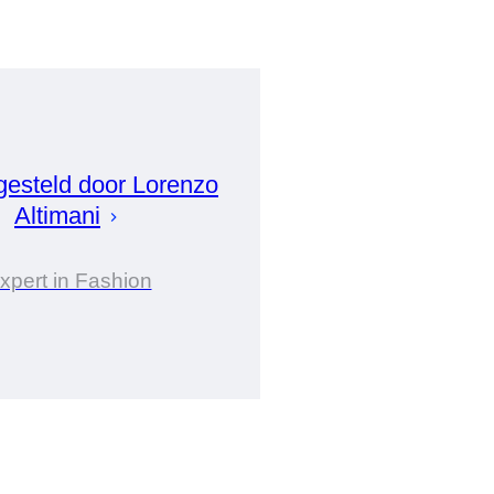
esteld door
Lorenzo
Altimani
xpert in Fashion