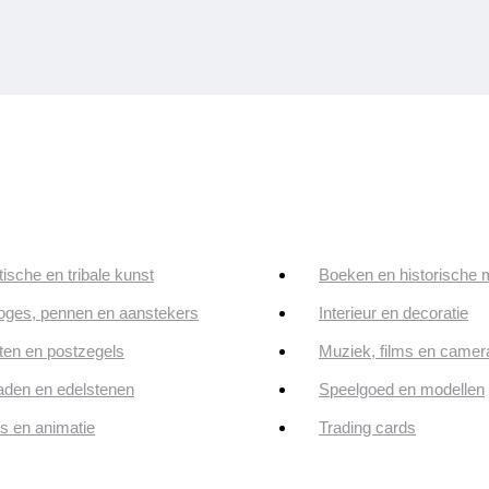
tische en tribale kunst
Boeken en historische 
oges, pennen en aanstekers
Interieur en decoratie
en en postzegels
Muziek, films en camer
aden en edelstenen
Speelgoed en modellen
ps en animatie
Trading cards