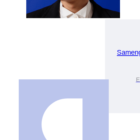
Sameng
E