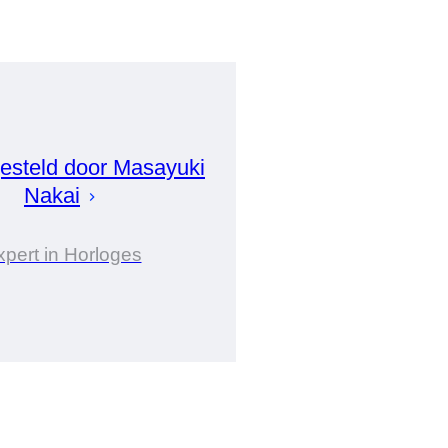
steld door
Masayuki
Nakai
xpert in Horloges