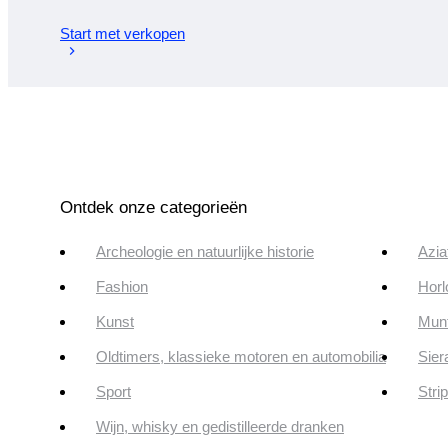
Start met verkopen
Ontdek onze categorieën
Archeologie en natuurlijke historie
Azia
Fashion
Horl
Kunst
Munt
Oldtimers, klassieke motoren en automobilia
Sier
Sport
Stri
Wijn, whisky en gedistilleerde dranken