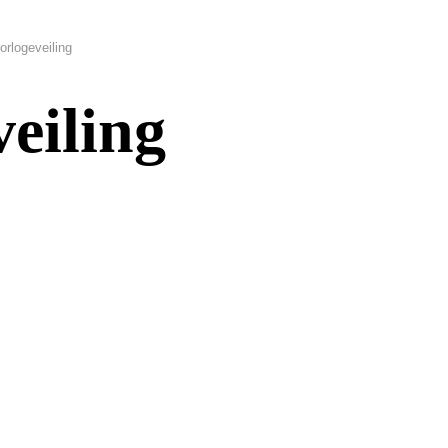
orlogeveiling
eiling