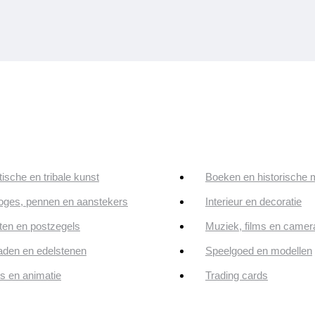
tische en tribale kunst
Boeken en historische 
oges, pennen en aanstekers
Interieur en decoratie
en en postzegels
Muziek, films en camer
aden en edelstenen
Speelgoed en modellen
ps en animatie
Trading cards