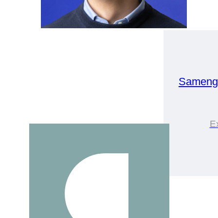
Samenge
E