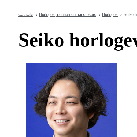
Catawiki
Horloges, pennen en aanstekers
Horloges
Seiko h
Seiko horlogev