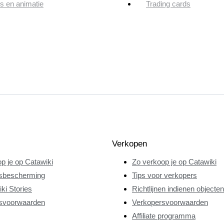
ps en animatie
Trading cards
Verkopen
p je op Catawiki
Zo verkoop je op Catawiki
sbescherming
Tips voor verkopers
ki Stories
Richtlijnen indienen objecten
svoorwaarden
Verkopersvoorwaarden
Affiliate programma