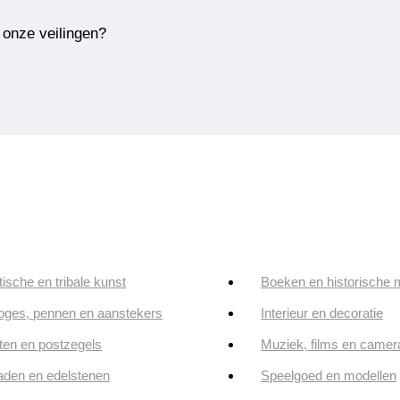
 onze veilingen?
tische en tribale kunst
Boeken en historische 
oges, pennen en aanstekers
Interieur en decoratie
en en postzegels
Muziek, films en camer
aden en edelstenen
Speelgoed en modellen