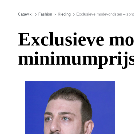
Catawiki
Fashion
Kleding
Exclusieve modevondsten – zond
Exclusieve mo
minimumprij