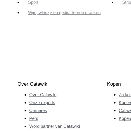
Sport
Stri
Wijn, whisky en gedistilleerde dranken
Over Catawiki
Kopen
Over Catawiki
Zo koo
Onze experts
Koper
Carrières
Catawi
Pers
Koper
Word partner van Catawiki