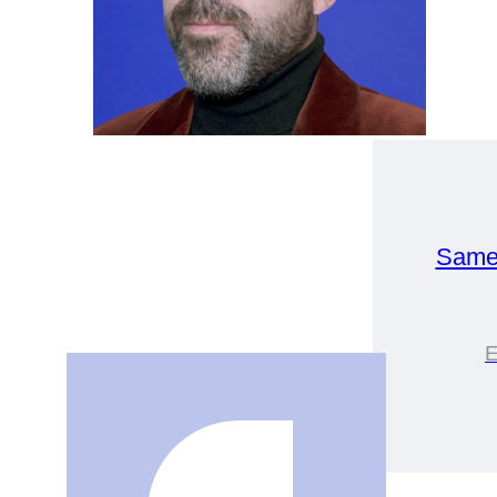
Same
E