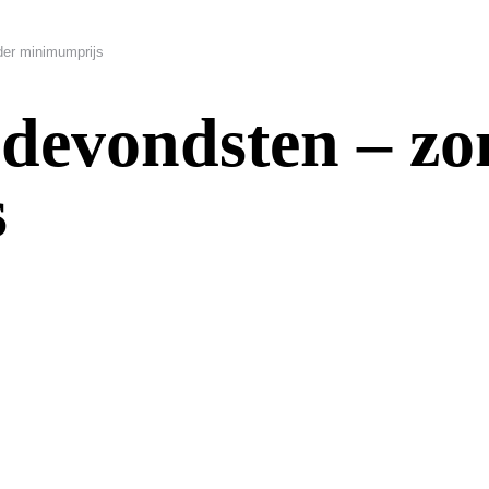
er minimumprijs
devondsten – zo
s