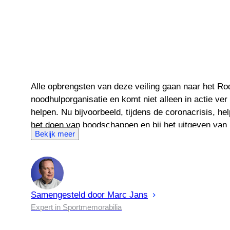
Alle opbrengsten van deze veiling gaan naar het R
noodhulporganisatie en komt niet alleen in actie ver
helpen. Nu bijvoorbeeld, tijdens de coronacrisis, he
het doen van boodschappen en bij het uitgeven van m
Bekijk meer
gebied van vervoer - bijvoorbeeld als het gaat om
Amstelland is er voor de stad (en omstreken).
Samengesteld door
Marc
Jans
Expert in Sportmemorabilia