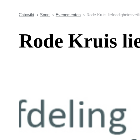
Catawiki
Sport
Evenementen
Rode Kruis liefdadigheidsveil
Rode Kruis li