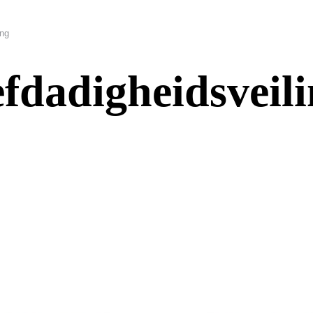
ing
efdadigheidsveil