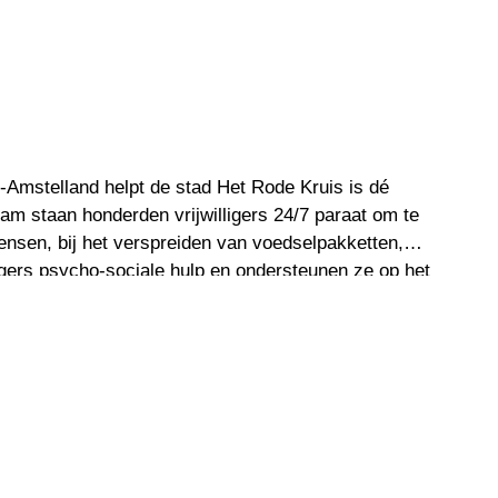
Amstelland helpt de stad Het Rode Kruis is dé
dam staan honderden vrijwilligers 24/7 paraat om te
mensen, bij het verspreiden van voedselpakketten,
igers psycho-sociale hulp en ondersteunen ze op het
moeten worden gebracht. Het Rode Kruis Amsterdam-