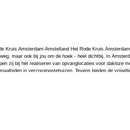
ode Kruis Amsterdam-Amstelland Het Rode Kruis Amsterdam-
 weg, maar ook bij jou om de hoek - heel dichtbij. In Amster
lpen zij bij het realiseren van opvanglocaties voor dakloze 
aaltijden in verzorgingstehuizen. Tevens bieden de vrijwill
 genezen coronapatiënten die naar hun (verzorgingste)huis 