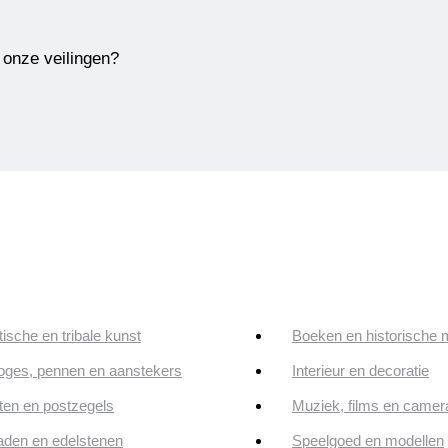
 onze veilingen?
tische en tribale kunst
Boeken en historische 
oges, pennen en aanstekers
Interieur en decoratie
en en postzegels
Muziek, films en camer
aden en edelstenen
Speelgoed en modellen