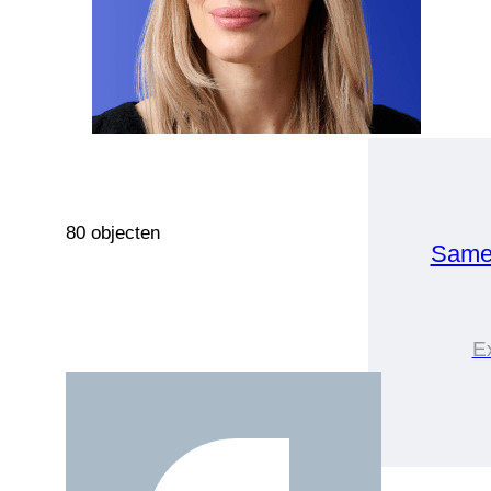
80 objecten
Same
E