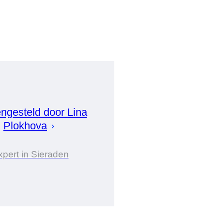
ngesteld door
Lina
Plokhova
xpert in Sieraden