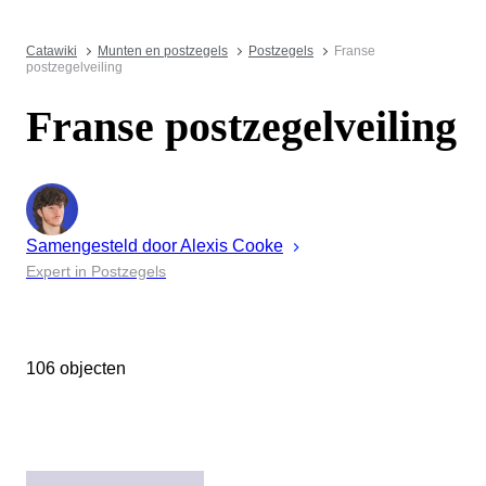
Catawiki
Munten en postzegels
Postzegels
Franse
postzegelveiling
Franse postzegelveiling
Samengesteld door
Alexis
Cooke
Expert in Postzegels
106 objecten