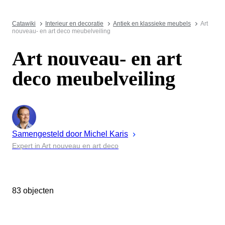
Catawiki
Interieur en decoratie
Antiek en klassieke meubels
Art
nouveau- en art deco meubelveiling
Art nouveau- en art
deco meubelveiling
Samengesteld door
Michel
Karis
Expert in Art nouveau en art deco
83 objecten