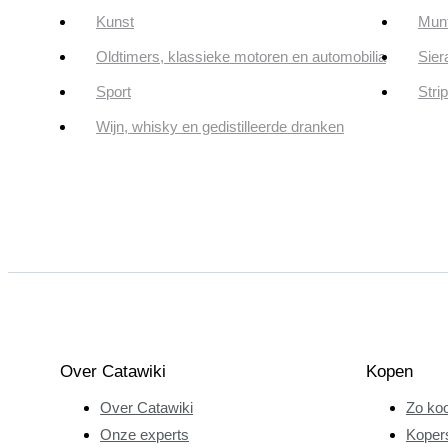
Kunst
Munt
Oldtimers, klassieke motoren en automobilia
Sier
Sport
Stri
Wijn, whisky en gedistilleerde dranken
Over Catawiki
Kopen
Over Catawiki
Zo koo
Onze experts
Koper