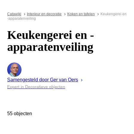
Catawiki
Interieur en decoratie
Koken en tafelen
Keukengerei en
-apparatenveiling
Keukengerei en -
apparatenveiling
Samengesteld door
Ger
van Oers
Expert in Decoratieve objecten
55 objecten