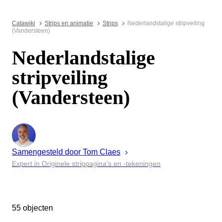
Catawiki
Strips en animatie
Strips
Nederlandstalige stripveiling
(Vandersteen)
Nederlandstalige
stripveiling
(Vandersteen)
Samengesteld door
Tom
Claes
Expert in Originele strippagina's en -tekeningen
55 objecten