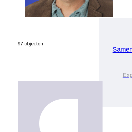
97 objecten
Samen
Exp