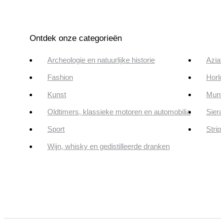
Ontdek onze categorieën
Archeologie en natuurlijke historie
Azia
Fashion
Horl
Kunst
Munt
Oldtimers, klassieke motoren en automobilia
Sier
Sport
Stri
Wijn, whisky en gedistilleerde dranken