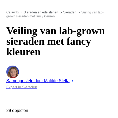
Catawiki
Sieraden en edelstenen
Sieraden
Veiling van lab-
grown sieraden met fancy kleuren
Veiling van lab-grown
sieraden met fancy
kleuren
Samengesteld door
Matilde
Stella
Expert in Sieraden
29 objecten