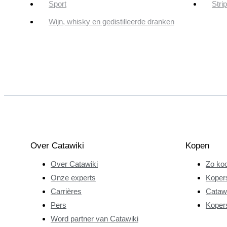
Sport
Stri
Wijn, whisky en gedistilleerde dranken
Over Catawiki
Kopen
Over Catawiki
Zo koo
Onze experts
Koper
Carrières
Catawi
Pers
Koper
Word partner van Catawiki