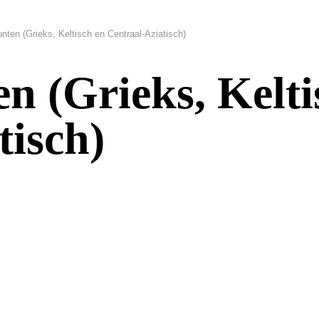
nten (Grieks, Keltisch en Centraal-Aziatisch)
n (Grieks, Kelti
tisch)