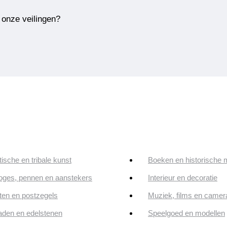
 onze veilingen?
tische en tribale kunst
Boeken en historische 
oges, pennen en aanstekers
Interieur en decoratie
en en postzegels
Muziek, films en camer
aden en edelstenen
Speelgoed en modellen