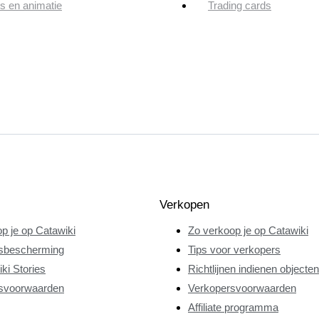
ps en animatie
Trading cards
Verkopen
p je op Catawiki
Zo verkoop je op Catawiki
sbescherming
Tips voor verkopers
ki Stories
Richtlijnen indienen objecten
svoorwaarden
Verkopersvoorwaarden
Affiliate programma