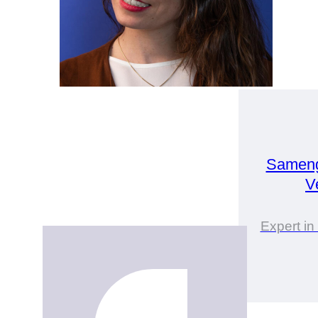
Sameng
V
Expert in