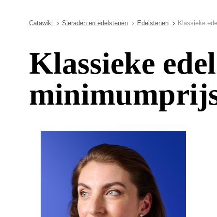
Catawiki
Sieraden en edelstenen
Edelstenen
Klassieke ede
Klassieke edel
minimumprij