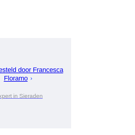
steld door
Francesca
Floramo
xpert in Sieraden