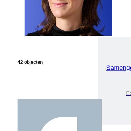
42 objecten
Samenge
E