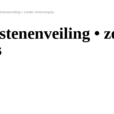
lstenenveiling • zonder minimumprijs
stenenveiling • 
s