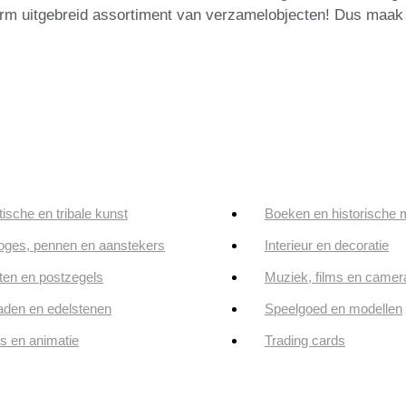
orm uitgebreid assortiment van verzamelobjecten! Dus maak 
tische en tribale kunst
Boeken en historische 
oges, pennen en aanstekers
Interieur en decoratie
en en postzegels
Muziek, films en camer
aden en edelstenen
Speelgoed en modellen
ps en animatie
Trading cards