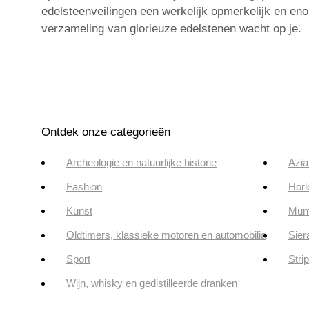
edelsteenveilingen een werkelijk opmerkelijk en en
verzameling van glorieuze edelstenen wacht op je.
Ontdek onze categorieën
Archeologie en natuurlijke historie
Azia
Fashion
Horl
Kunst
Munt
Oldtimers, klassieke motoren en automobilia
Sier
Sport
Stri
Wijn, whisky en gedistilleerde dranken