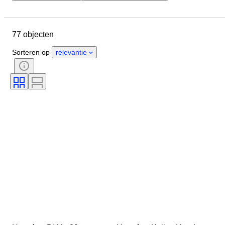
Budget
Locatie
Afmetingen
Merk
Kledingmaat
Object
77 objecten
Materiaal
Conditie
Kleur
Era
Accessoires inbegrepen
Sorteren op
relevantie
Patroon
Model