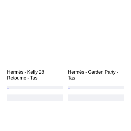
Hermès - Kelly 28 
Hermès - Garden Party - 
Retourne - Tas
Tas