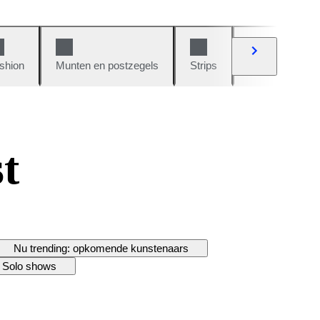
shion
Munten en postzegels
Strips
Auto's en moto
t
Nu trending: opkomende kunstenaars
Solo shows