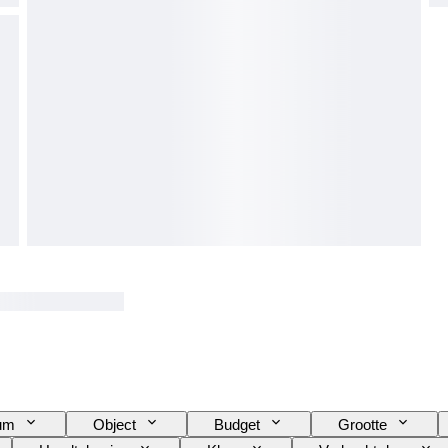
tum
Object
Budget
Grootte