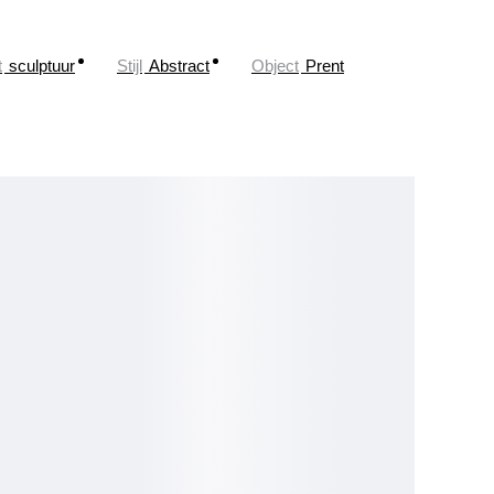
t
sculptuur
Stijl
Abstract
Object
Prent