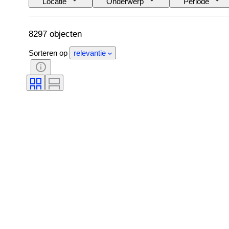
Locatie
Onderwerp
Periode
8297 objecten
Sorteren op
relevantie