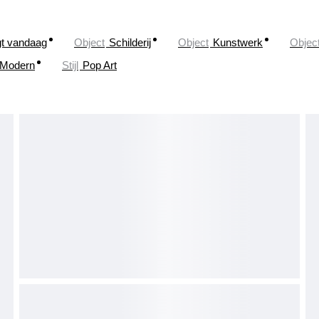
gt vandaag
Object
Schilderij
Object
Kunstwerk
Objec
Modern
Stijl
Pop Art