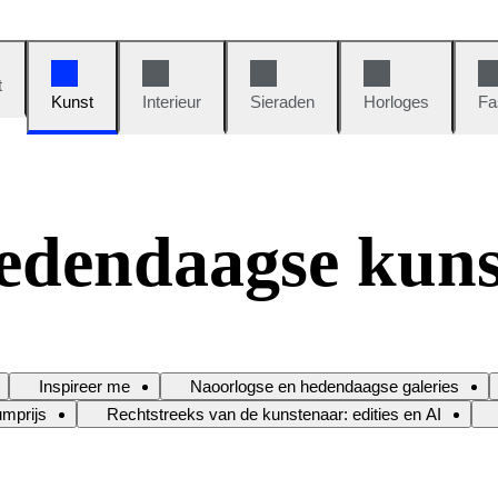
t
Kunst
Interieur
Sieraden
Horloges
Fa
edendaagse kuns
Inspireer me
Naoorlogse en hedendaagse galeries
umprijs
Rechtstreeks van de kunstenaar: edities en AI