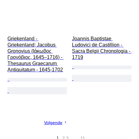
Griekenland - 
Joannis Baptistae 
Griekenland; Jacobus 
Ludovici de Castillion - 
Gronovius (Ιάκωβος 
Sacra Belgii Chronologia - 
Γρονόβιος, 1645–1716) - 
1719
Thesaurus Graecarum 
Antiquitatum - 1645-1702
Volgende
1
2
3
…
11