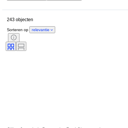
Sluitingsdatum
Locatie
Merk
Object
243 objecten
Land van herkomst
Conditie
Extra's
Periode
Onderwerp
Sorteren op
relevantie
Stijl
Techniek
Handtekening
Band
Oplage
Taal
Kleur
Sport
Era
Verkocht door