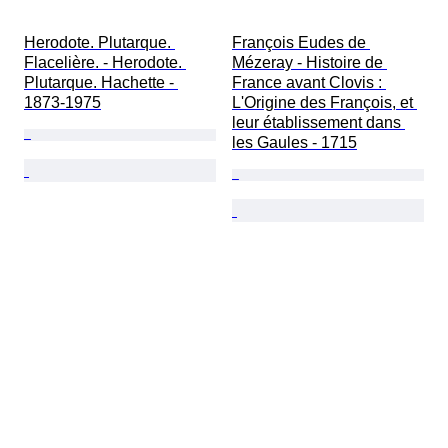
Herodote. Plutarque. 
François Eudes de 
Flacelière. - Herodote. 
Mézeray - Histoire de 
Plutarque. Hachette - 
France avant Clovis : 
1873-1975
L'Origine des François, et 
leur établissement dans 
les Gaules - 1715