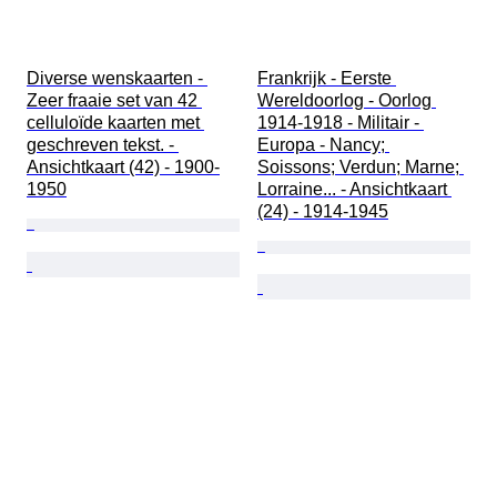
Diverse wenskaarten - 
Frankrijk - Eerste 
Zeer fraaie set van 42 
Wereldoorlog - Oorlog 
celluloïde kaarten met 
1914-1918 - Militair - 
geschreven tekst. - 
Europa - Nancy; 
Ansichtkaart (42) - 1900-
Soissons; Verdun; Marne; 
1950
Lorraine... - Ansichtkaart 
(24) - 1914-1945