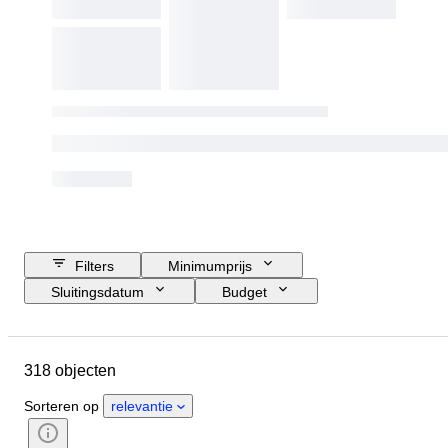
Filters
Minimumprijs
Sluitingsdatum
Budget
Locatie
Object
Land van herkomst
Conditie
318 objecten
Onderwerp
Era
Sorteren op
relevantie