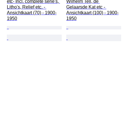
etc- Incl. complete serie's, 
Wilhelm Tell, de 
Litho's, Relief etc. - 
Gelaarsde Kat etc - 
Ansichtkaart (70) - 1900-
Ansichtkaart (100) - 1900-
1950
1950