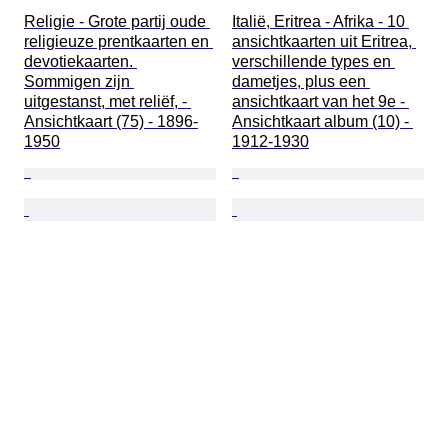
Religie - Grote partij oude 
Italië, Eritrea - Afrika - 10 
religieuze prentkaarten en 
ansichtkaarten uit Eritrea, 
devotiekaarten. 
verschillende types en 
Sommigen zijn 
dametjes, plus een 
uitgestanst, met reliëf, - 
ansichtkaart van het 9e - 
Ansichtkaart (75) - 1896-
Ansichtkaart album (10) - 
1950
1912-1930