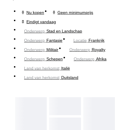
Nu kopen
Geen minimumprijs
Eindigt vandaag
Onderwerp
Stad en Landschap
Onderwerp
Fantasie
Locatie
Frankrijk
Onderwerp
Militair
Onderwerp
Royalty
Onderwerp
Schepen
Onderwerp
Afrika
Land van herkomst
Italië
Land van herkomst
Duitsland