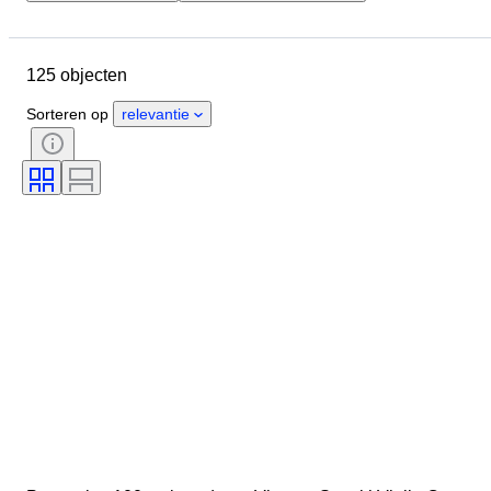
Budget
Locatie
Merk
Object
Land van herkomst
125 objecten
Materiaal
Conditie
Extra's
Periode
Stijl
Era
Sorteren op
relevantie
Getest en werkend