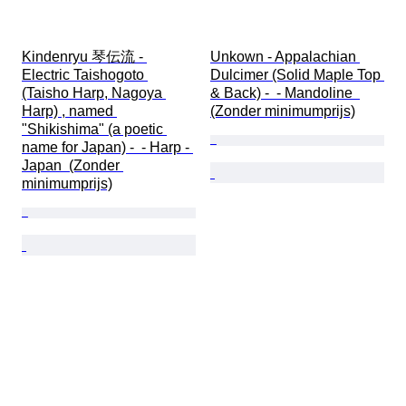
Kindenryu 琴伝流 - 
Unkown - Appalachian 
Electric Taishogoto 
Dulcimer (Solid Maple Top 
(Taisho Harp, Nagoya 
& Back) -  - Mandoline  
Harp) , named 
(Zonder minimumprijs)
"Shikishima" (a poetic 
name for Japan) -  - Harp - 
Japan  (Zonder 
minimumprijs)