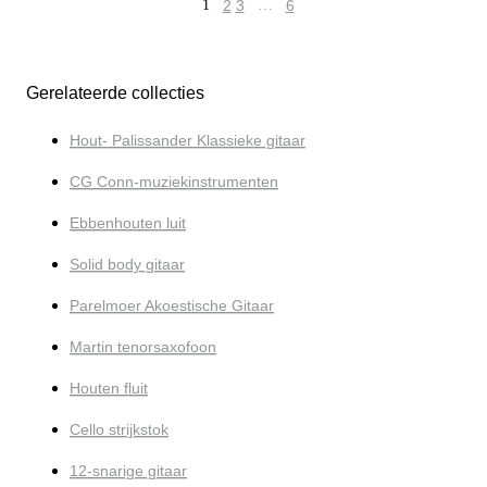
1
2
3
…
6
Gerelateerde collecties
Hout- Palissander Klassieke gitaar
CG Conn-muziekinstrumenten
Ebbenhouten luit
Solid body gitaar
Parelmoer Akoestische Gitaar
Martin tenorsaxofoon
Houten fluit
Cello strijkstok
12-snarige gitaar