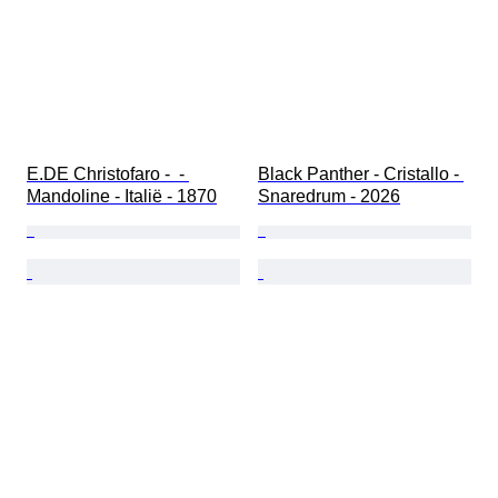
E.DE Christofaro -  - 
Black Panther - Cristallo - 
Mandoline - Italië - 1870
Snaredrum - 2026