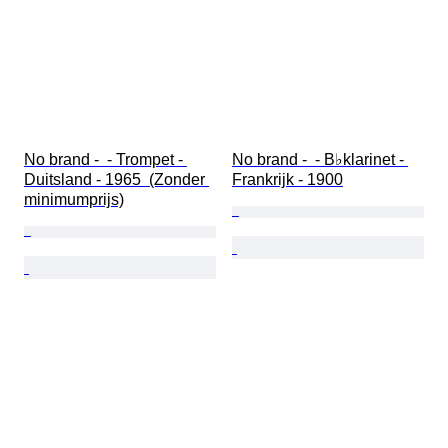
No brand -  - Trompet - 
No brand -  - B♭klarinet - 
Duitsland - 1965  (Zonder 
Frankrijk - 1900
minimumprijs)