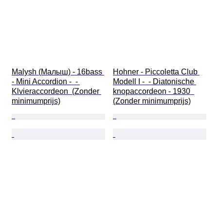
Malysh (Малыш) - 16bass 
Hohner - Piccoletta Club 
- Mini Accordion -  - 
Modell I -  - Diatonische 
Klvieraccordeon  (Zonder 
knopaccordeon - 1930  
minimumprijs)
(Zonder minimumprijs)