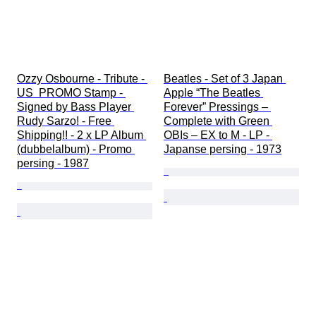
Ozzy Osbourne - Tribute - 
Beatles - Set of 3 Japan 
US  PROMO Stamp - 
Apple “The Beatles 
Signed by Bass Player 
Forever” Pressings – 
Rudy Sarzo! - Free 
Complete with Green 
Shipping!! - 2 x LP Album 
OBIs – EX to M - LP - 
(dubbelalbum) - Promo 
Japanse persing - 1973
persing - 1987