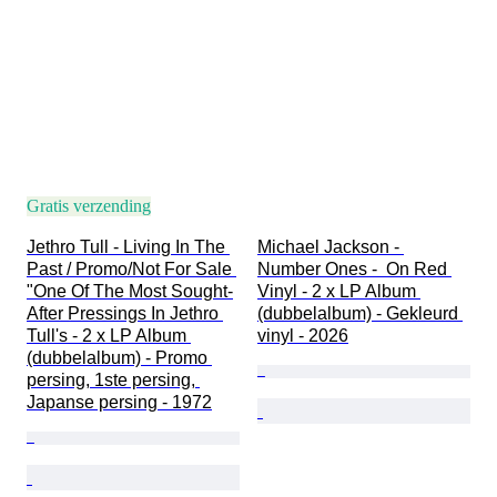
Gratis verzending
Jethro Tull - Living In The 
Michael Jackson - 
Past / Promo/Not For Sale 
Number Ones -  On Red 
"One Of The Most Sought-
Vinyl - 2 x LP Album 
After Pressings In Jethro 
(dubbelalbum) - Gekleurd 
Tull's - 2 x LP Album 
vinyl - 2026
(dubbelalbum) - Promo 
persing, 1ste persing, 
Japanse persing - 1972