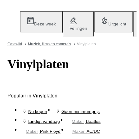
Deze week
Uitgelicht
Veilingen
Catawiki
Muziek, films en camera's
Vinylplaten
Vinylplaten
Populair in Vinylplaten
Nu kopen
Geen minimumprijs
Eindigt vandaag
Maker
Beatles
Maker
Pink Floyd
Maker
AC/DC