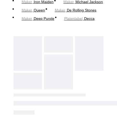
Maker
Iron Maiden
Maker
Michael Jackson
Maker
Queen
Maker
De Rolling Stones
Maker
Deep Purple
Platenlabel
Decca