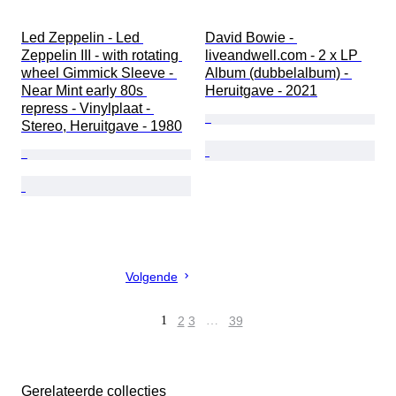
Led Zeppelin - Led 
David Bowie - 
Zeppelin III - with rotating 
liveandwell.com - 2 x LP 
wheel Gimmick Sleeve - 
Album (dubbelalbum) - 
Near Mint early 80s 
Heruitgave - 2021
repress - Vinylplaat - 
Stereo, Heruitgave - 1980
Volgende
1
2
3
…
39
Gerelateerde collecties