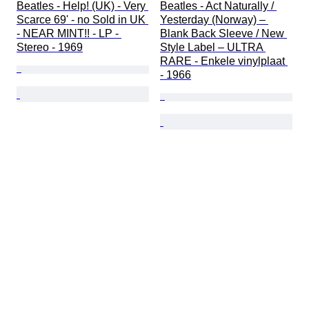
Beatles - Help! (UK) - Very 
Beatles - Act Naturally / 
Scarce 69' - no Sold in UK 
Yesterday (Norway) – 
- NEAR MINT!! - LP - 
Blank Back Sleeve / New 
Stereo - 1969
Style Label – ULTRA 
RARE - Enkele vinylplaat 
- 1966