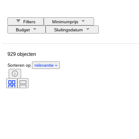
Filters
Minimumprijs
Budget
Sluitingsdatum
Locatie
Object
Land van herkomst
Materiaal
929 objecten
Conditie
Extra's
Periode
Onderwerp
Stijl
Techniek
Sorteren op
relevantie
Handtekening
Genre
Band
Oplage
Kleur
Getest en werkend
Verkocht door
Type muziekmemorabilia
Era
Kunstenaar
Platenlabel
Persing
Maker