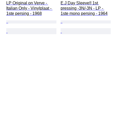
LP Original on Verve - 
E.J Day Sleeve!! 1st 
Italian Only - Vinylplaat - 
pressing -3N/-3N - LP - 
1ste persing - 1968
1ste mono persing - 1964