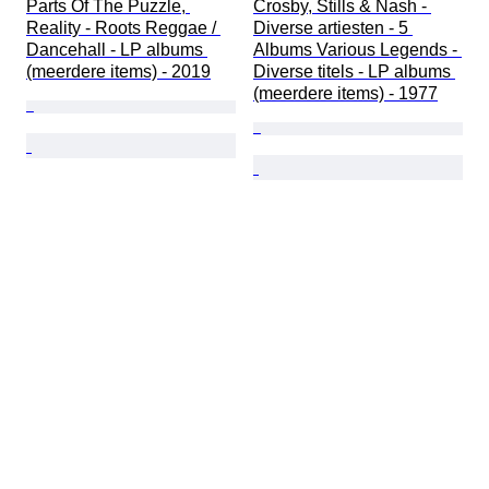
Parts Of The Puzzle, 
Crosby, Stills & Nash - 
Reality - Roots Reggae / 
Diverse artiesten - 5 
Dancehall - LP albums 
Albums Various Legends - 
(meerdere items) - 2019
Diverse titels - LP albums 
(meerdere items) - 1977