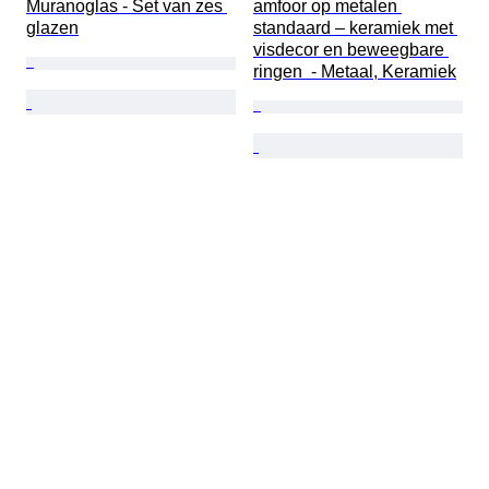
Muranoglas - Set van zes 
amfoor op metalen 
glazen
standaard – keramiek met 
visdecor en beweegbare 
ringen  - Metaal, Keramiek