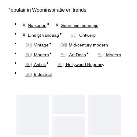
Populair in Wooninspiratie en trends
Nu kopen
Geen minimumprijs
Eindigt vandaag
Stijl
Ontwerp
Stijl
Vintage
Stijl
Mid-century modern
Stijl
Modern
Stijl
Art Deco
Stijl
Modern
Stijl
Antiek
Stijl
Hollywood Regency
Stijl
Industrial