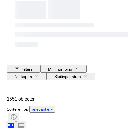
Filters
Minimumprijs
Nu kopen
Sluitingsdatum
Budget
Locatie
Grootte
Afmetingen
Merk
Object
1551 objecten
Land van herkomst
Materiaal
Geslacht
Conditie
Periode
Sorteren op
relevantie
Certificaat
Onderwerp
Stijl
Techniek
Handtekening