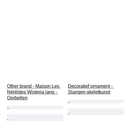
Other brand - Maison Les 
Decoratief ornament - 
Néréides Wisteria lang - 
Slangen-skeletkunst
Oorbellen