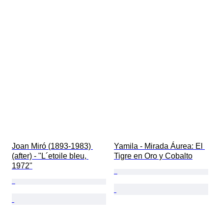
Joan Miró (1893-1983) 
Yamila - Mirada Áurea: El 
(after) - "L´etoile bleu, 
Tigre en Oro y Cobalto
1972"