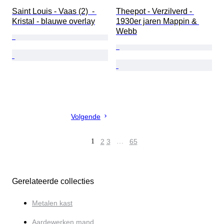
Saint Louis - Vaas (2)  - 
Theepot - Verzilverd - 
Kristal - blauwe overlay
1930er jaren Mappin & 
Webb
Volgende
1
2
3
…
65
Gerelateerde collecties
Metalen kast
Aardewerken mand