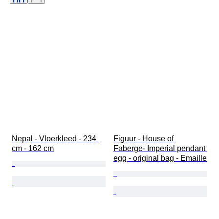
Oplage
Kleur
Verkocht door
Origineel / Replica
Kunstenaar
Gangreserve
Era
Maker
Model
Nepal - Vloerkleed - 234 
Figuur - House of 
cm - 162 cm
Faberge- Imperial pendant 
egg - original bag - Emaille