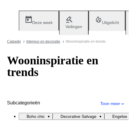
Deze week
Uitgelicht
Veilingen
Catawiki
Interieur en decoratie
Wooninspiratie en trends
Wooninspiratie en
trends
Subcategorieën
Toon meer
Boho chic
Decorative Salvage
Engelse la