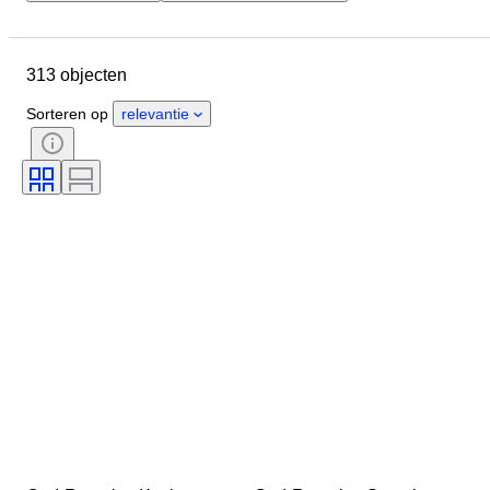
Locatie
Grootte
Afmetingen
Object
Land van herkomst
313 objecten
Materiaal
Geslacht
Conditie
Periode
Certificaat
Sorteren op
relevantie
Stijl
Origineel / Replica
Era
Soorten archeologie
Herkomst