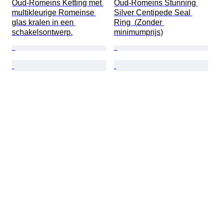
Oud-Romeins Ketting met 
Oud-Romeins Stunning 
multikleurige Romeinse 
Silver Centipede Seal 
glas kralen in een 
Ring  (Zonder 
schakelsontwerp.
minimumprijs)