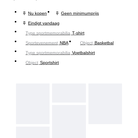
Nu kopen
Geen minimumprijs
Eindigt vandaag
Type sportmemorabilia
T-shirt
Sportevenement
NBA
Object
Basketbal
Type sportmemorabilia
Voetbalshirt
Object
Sportshirt