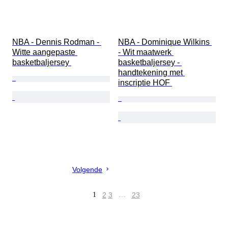
NBA - Dennis Rodman - 
NBA - Dominique Wilkins 
Witte aangepaste 
- Wit maatwerk 
basketbaljersey 
basketbaljersey - 
handtekening met 
inscriptie HOF 
Volgende
1
2
3
…
23