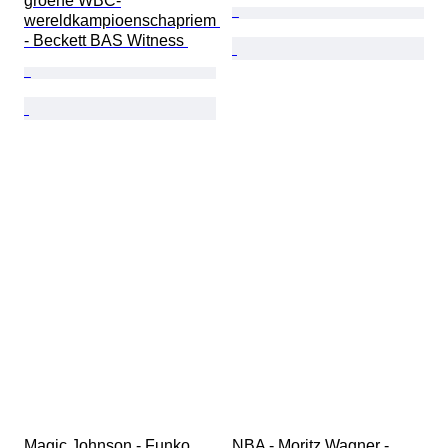
groene WBC-
wereldkampioenschapriem 
- Beckett BAS Witness 
Magic Johnson - Funko 
NBA - Moritz Wagner - 