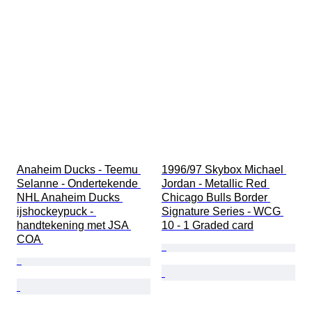
Grade
Grading bedrijf
Verkocht door
Sportevenement
Anaheim Ducks - Teemu 
1996/97 Skybox Michael 
Selanne - Ondertekende 
Jordan - Metallic Red 
NHL Anaheim Ducks 
Chicago Bulls Border 
ijshockeypuck - 
Signature Series - WCG 
handtekening met JSA 
10 - 1 Graded card
COA 