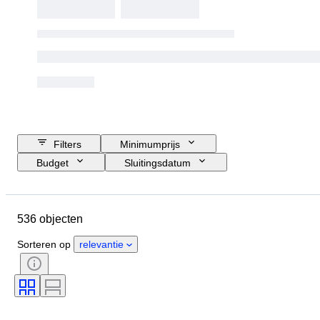
Filters
Minimumprijs
Budget
Sluitingsdatum
Locatie
Merk
Object
Size
Land van herkomst
536 objecten
Conditie
Extra's
Periode
Techniek
Handtekening
Sorteren op
relevantie
Taal
Kleur
Sport
Sportteam
Type trading card
Type sportmemorabilia
Seizoen
Atleet
Origineel / Replica