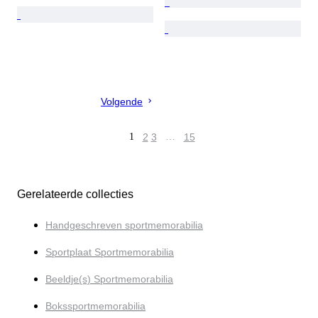
Volgende
1
2
3
…
15
Gerelateerde collecties
Handgeschreven sportmemorabilia
Sportplaat Sportmemorabilia
Beeldje(s) Sportmemorabilia
Bokssportmemorabilia