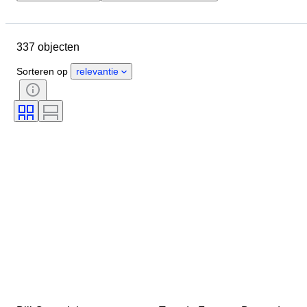
Locatie
Merk
Object
Size
Land van herkomst
337 objecten
Conditie
Extra's
Periode
Onderwerp
Techniek
Sorteren op
relevantie
Handtekening
Oplage
Taal
Kleur
Grade
Sport
Sportevenement
Seizoen
Type trading card
Atleet
Type sportmemorabilia
Sportteam
Origineel / Replica