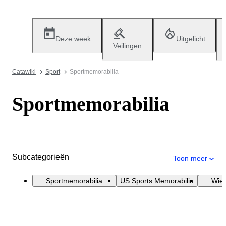
Deze week
Uitgelicht
Veilingen
Catawiki
Sport
Sportmemorabilia
Sportmemorabilia
Subcategorieën
Toon meer
Sportmemorabilia
US Sports Memorabilia
Wiel