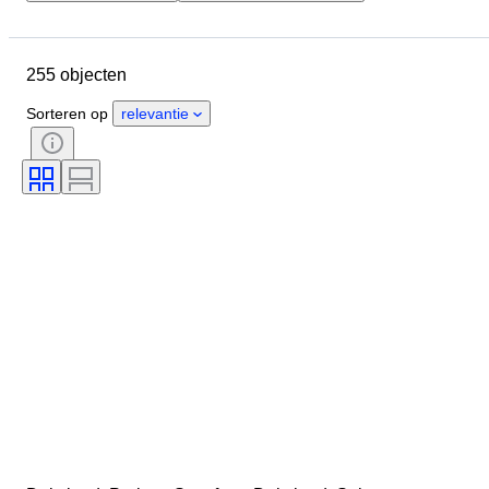
Budget
Locatie
Object
Land van herkomst
Materiaal
255 objecten
Conditie
Certificaat
Onderwerp
Valuta
Era
Sorteren op
relevantie
Type munt
Heerser/tijdperk