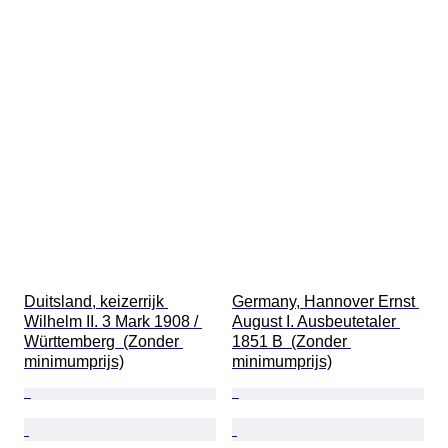
Duitsland, keizerrijk 
Germany, Hannover Ernst 
Wilhelm II. 3 Mark 1908 / 
August I. Ausbeutetaler 
Württemberg  (Zonder 
1851 B  (Zonder 
minimumprijs)
minimumprijs)