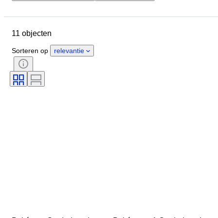
Locatie
Merk
Object
Conditie
Taal
11 objecten
Trading card set
Type trading card
Trading card game
Grading bedrijf
Sorteren op
relevantie
Grade
Kenmerken trading card
Personage/figuur