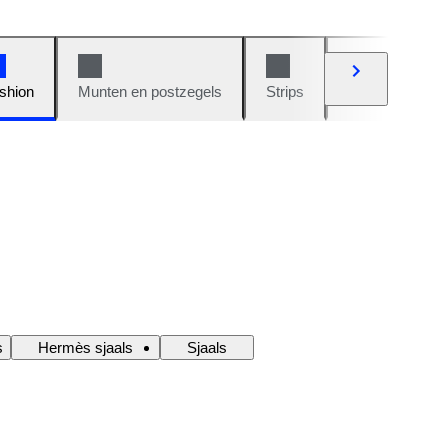
shion
Munten en postzegels
Strips
Auto's en moto
s
Hermès sjaals
Sjaals