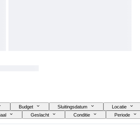
Budget
Sluitingsdatum
Locatie
aal
Geslacht
Conditie
Periode
dingmaat
Geslepen
Patroon
Type 
Accessoires inbegrepen
Model