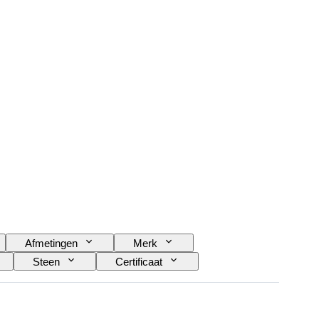
Afmetingen
Merk
Steen
Certificaat
diamant
Maat op het artikel