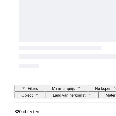
Filters
Minimumprijs
Nu kopen
Object
Land van herkomst
Materi
Fijnheid
Stijl
Kleur
Kle
Origineel / Replica
Size
Era
820 objecten