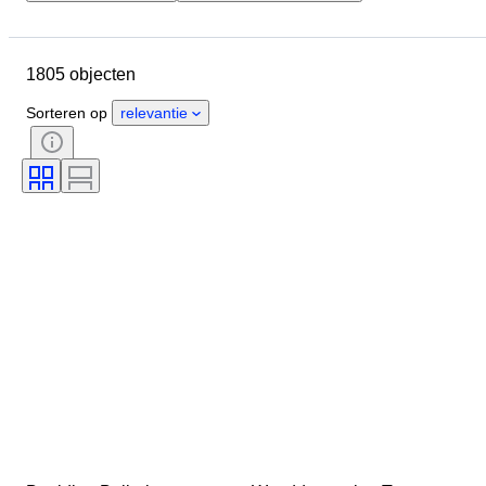
Budget
Locatie
Grootte
Afmetingen
Merk
Object
1805 objecten
Land van herkomst
Materiaal
Conditie
Extra's
Periode
Sorteren op
relevantie
Certificaat
Onderwerp
Stijl
Handtekening
Kleur
Horloge uurwerk
Verkocht door
Behandeling
Gangreserve
Slag
Origineel / Replica
Getest en werkend
Kunstenaar
Era