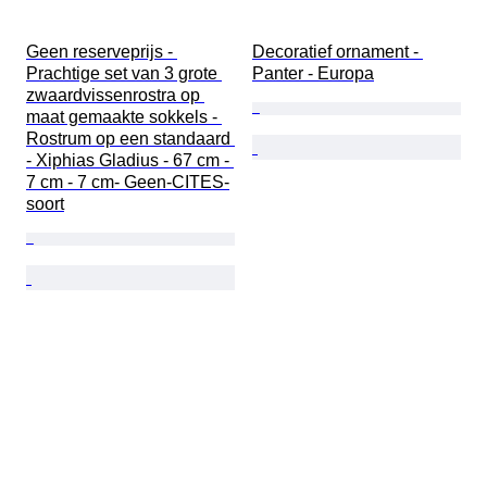
Geen reserveprijs - 
Decoratief ornament - 
Prachtige set van 3 grote 
Panter - Europa
zwaardvissenrostra op 
maat gemaakte sokkels - 
Rostrum op een standaard 
- Xiphias Gladius - 67 cm - 
7 cm - 7 cm- Geen-CITES-
soort