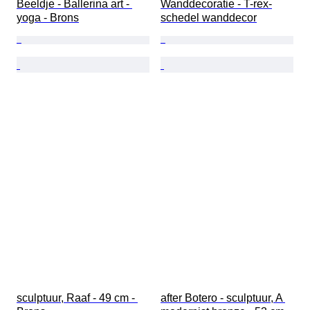
Beeldje - Ballerina art - 
Wanddecoratie - T-rex-
yoga - Brons
schedel wanddecor
sculptuur, Raaf - 49 cm - 
after Botero - sculptuur, A 