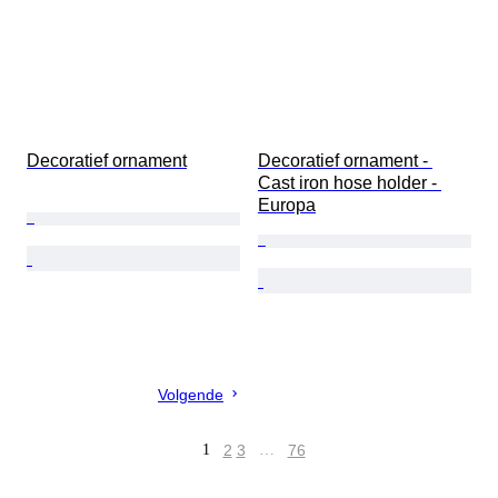
Decoratief ornament
Decoratief ornament - 
Cast iron hose holder - 
Europa
Volgende
1
2
3
…
76