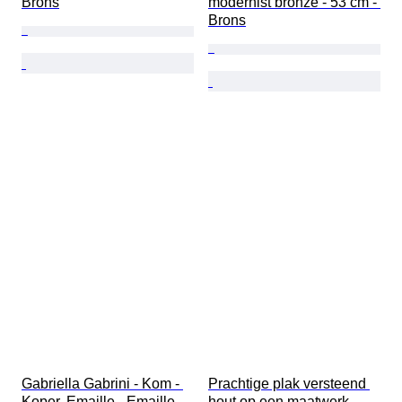
Brons
modernist bronze - 53 cm - 
Brons
Gabriella Gabrini - Kom - 
Prachtige plak versteend 
Koper, Emaille - Emaille 
hout op een maatwerk 