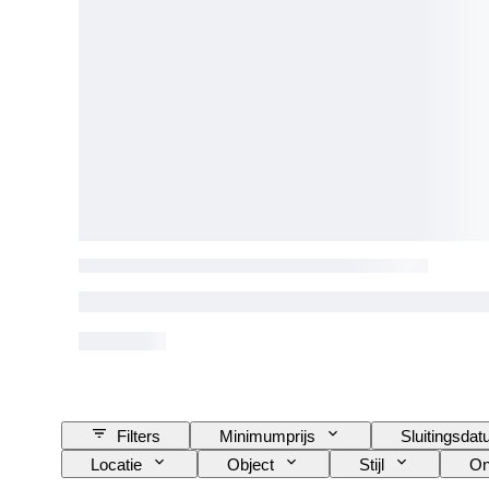
Filters
Minimumprijs
Sluitingsda
Locatie
Object
Stijl
On