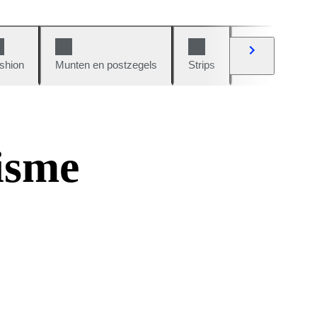
shion
Munten en postzegels
Strips
Auto's en moto
isme