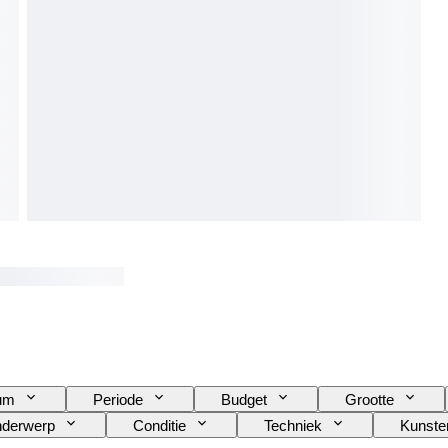
tum
Periode
Budget
Grootte
derwerp
Conditie
Techniek
Kunste