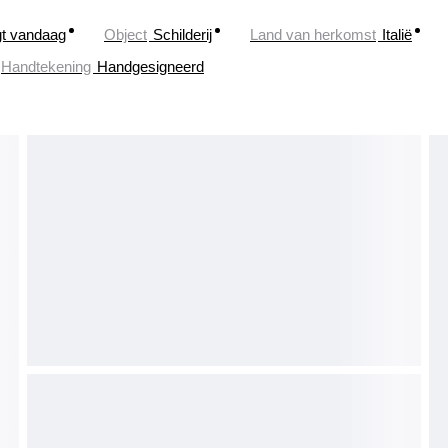
gt vandaag
Object
Schilderij
Land van herkomst
Italië
Handtekening
Handgesigneerd