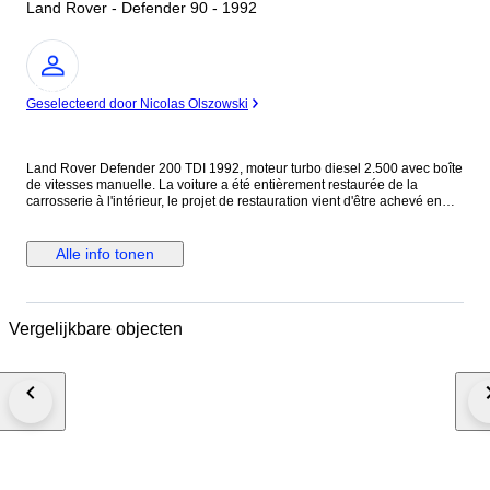
Land Rover - Defender 90 - 1992
Expert
Geselecteerd door Nicolas Olszowski
Land Rover Defender 200 TDI 1992, moteur turbo diesel 2.500 avec boîte
de vitesses manuelle. La voiture a été entièrement restaurée de la
carrosserie à l'intérieur, le projet de restauration vient d'être achevé en
juin 2023 en Italie (ancienne CG). La carrosserie et la peinture sont en
excellent état, sans trace de choc ni de rouille. Elle est en très bon état
mécanique, en juin 2023 une révision a été effectuée avec remplacement
Alle info tonen
de l'huile moteur, du filtre à huile, du filtre à carburant et du filtre à air. La
distribution a été vérifiée mais n'a pas été modifiée. Elle sort de révision
avec facture à l’appui pour passer le contrôle technique et avoir la CG
française. Le tuyau d'échappement a été remplacé par un nouveau. Elle
Vergelijkbare objecten
ne présente aucun défaut électrique, la mécanique est en ordre à
l'exception d'un léger suintement d'huile au niveau des joints du moteur,
mais cela est très courant pour une voiture de cet âge et de cette taille.
Elle était bleue à l'origine, mais a été repeinte en noir brillant avec des
jantes noires. Extérieurement, le capot a été remplacé par un capot en
fibre de verre provenant du modèle Puma, la calandre a été redessinée et
elle est équipée de phares à DEL entièrement restaurés et d'un passage
de roue arrière. Grilles de protection en amande sur les pare-chocs avant,
grilles de seuil de porte et bas de caisse. Pneus et amortisseurs arrière
neufs. Volant en bois. Un système d'infodivertissement avec un écran de