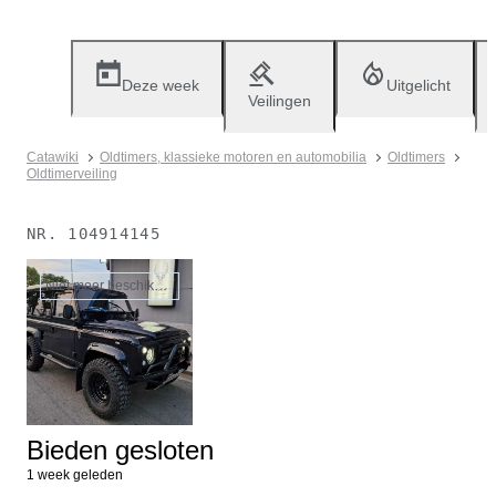
Deze week
Uitgelicht
Veilingen
Catawiki
Oldtimers, klassieke motoren en automobilia
Oldtimers
Oldtimerveiling
NR.
104914145
Niet meer beschikbaar
Bieden gesloten
1 week geleden