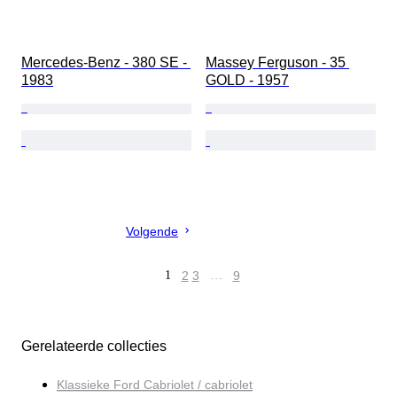
Mercedes-Benz - 380 SE - 
Massey Ferguson - 35 
1983
GOLD - 1957
Volgende
1
2
3
…
9
Gerelateerde collecties
Klassieke Ford Cabriolet / cabriolet