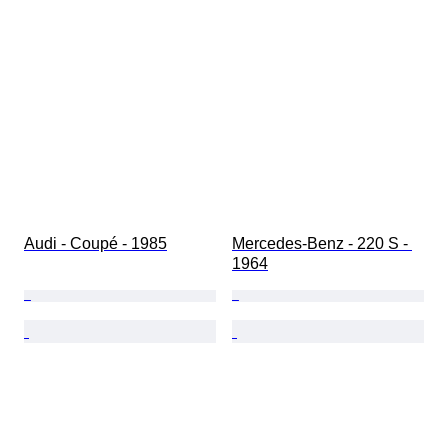
Staat (lak en carrosserie)
Overeenkomende kleuren
Overeenkomende nummers
Audi - Coupé - 1985
Mercedes-Benz - 220 S - 
1964