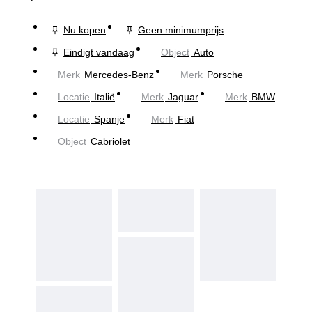
Nu kopen
Geen minimumprijs
Eindigt vandaag
Object
Auto
Merk
Mercedes-Benz
Merk
Porsche
Locatie
Italië
Merk
Jaguar
Merk
BMW
Locatie
Spanje
Merk
Fiat
Object
Cabriolet