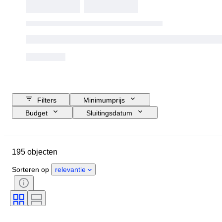
Filters
Minimumprijs
Budget
Sluitingsdatum
Locatie
Merk
Object
Land van herkomst
Conditie
195 objecten
Extra's
Kleur
Brandstoftype
Transmissie
Sorteren op
relevantie
CoC (Conformiteitscertificaat)
Conditie (mechanisch)
Staat (chassis en onderkant)
Staat (interieur)