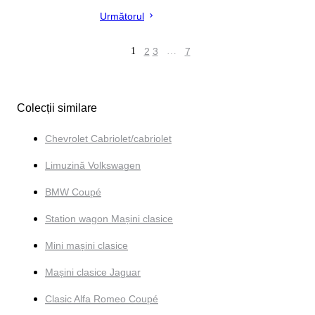
Următorul
1
2
3
…
7
Colecții similare
Chevrolet Cabriolet/cabriolet
Limuzină Volkswagen
BMW Coupé
Station wagon Mașini clasice
Mini mașini clasice
Mașini clasice Jaguar
Clasic Alfa Romeo Coupé