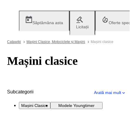
Săptămâna asta
Oferte speci
Licitații
Catawiki
Mașini Clasice, Motociclete și Mașini
Mașini clasice
Mașini clasice
Subcategorii
Arată mai mult
Mașini Clasice
Modele Youngtimer