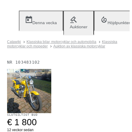
Denna vecka
Höjdpunkter
Auktioner
Catawiki
Klassiska bilar, motorcyklar och automobilia
Klassiska
motorcyklar och mopeder
Auktion av klassiska motorcyklar
NR
103483102
Såld
SLUTGILTIGT BUD
€ 1 800
12 veckor sedan