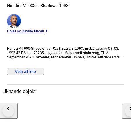
Honda - VT 600 - Shadow - 1993
Expert
Utvalt av Davide Marelli
Honda VT 600 Shadow Typ PC21 Baujahr 1993, Erstzulassung 08. 03.
1993 43 PS, nur 23235km gelaufen, Schönwetterfahrzeug, TÜV
September 2026 Dezenter, sehr schöner Umbau, Unikat. Auf dem ersten
Bild ist sie zu sehen mit offenen, sehr seltenen Luftfilter und seitlich
hochverlaufender französischen Auspuffanlage. Im Moment ist sie auf
original Luftfilter und original Auspuffanlage Motor und Getriebe tadellos,
Visa all info
das 4-Ganggetriebe lässt sich einwandfrei sauber schalten, Modifierter
Harley-Davidson Tank, Bereifung neu, vorne 100/90-19 57S, hinten
170/80-15 77S M/C, eingetragen, Heckfender und Mittelteil ist in einem
Stück hergestellt - Unikat! Leistungserhöhung eingetragen, durch
Liknande objekt
geänderte Ansaugstutzen, vorverlegte Schalt.- und Bremsanlage
eingetragen, Lenkerenden-Ochsenaugenblinker eingetragen, M. Hagen
Sonderlenker eingetragen, Gabelbrücke sowie Riser / Lenkererhöhungen
eingetragen, zusätzliche Anbau-Blinker hinten, Typ VW Käfer, verchromte
Reglerabdeckung, verchromte Sozius-Fussrasten, Auspuffanlage original,
unverändert, Sitzbank abgepolstert, nach aussen verlegte
Batterielademöglichkeit, porschegelb lackiert, mit leichten
Gebrauchsspuren, Speichenfelgen, hinten mit minimalen
Flugrostansätzen, Batterie neuwertig 09/2024, Bremsen vor ca. 3000km