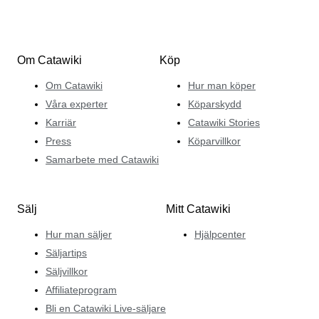
Om Catawiki
Köp
Om Catawiki
Hur man köper
Våra experter
Köparskydd
Karriär
Catawiki Stories
Press
Köparvillkor
Samarbete med Catawiki
Sälj
Mitt Catawiki
Hur man säljer
Hjälpcenter
Säljartips
Säljvillkor
Affiliateprogram
Bli en Catawiki Live-säljare