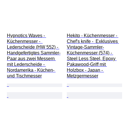
Hypnotics Waves - 
Hekito - Küchenmesser - 
Küchenmesser -  
Chef's knife -  Exklusives 
Lederscheide (HW 552) - 
Vintage-Sammler-
Handgefertigtes Sammler-
Küchenmesser (574) - 
Paar aus zwei Messern 
Steel Less Steel, Epoxy 
mit Lederscheide - 
Pakawood-Griff mit 
Nordamerika - Küchen- 
Holzbox - Japan - 
und Tischmesser
Metzgermesser