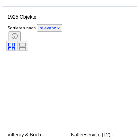
Objekt
Herkunftsland
Material
Zustand
Periode
1925 Objekte
Stil
Unterschrift
Farbe
Größe
Epoche
Sortieren nach
relevanz
Art von Küchenmesser
Dekor
Künstler
Verkauft von
Schöpfer
Modell
Villeroy & Boch - 
Kaffeeservice (12) - 