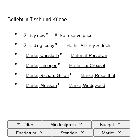
Beliebt in Tisch und Küche
Buy now
No reserve price
Ending today
Marke
Villeroy & Boch
Marke
Christofle
Material
Porzellan
Marke
Limoges
Marke
Le Creuset
Marke
Richard Ginori
Marke
Rosenthal
Marke
Meissen
Marke
Wedgwood
Filter
Mindestpreis
Budget
Enddatum
Standort
Marke