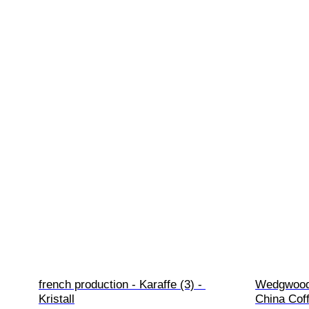
french production - Karaffe (3) - 
Wedgwood 
Kristall
China Cof