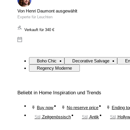
Von Henri Daumont ausgewählt
Experte für Leuchten
Verkauft für
340 €
Boho Chic
Decorative Salvage
En
Regency Moderne
Beliebt in Home Inspiration und Trends
Buy now
No reserve price
Ending t
Stil
Zeitgenössisch
Stil
Antik
Stil
Holly