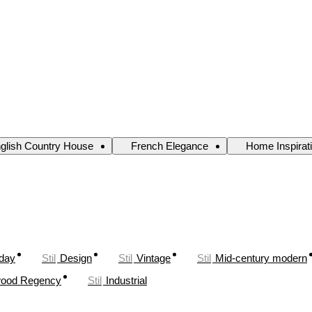
glish Country House
French Elegance
Home Inspirat
oday
Stil
Design
Stil
Vintage
Stil
Mid-century modern
wood Regency
Stil
Industrial