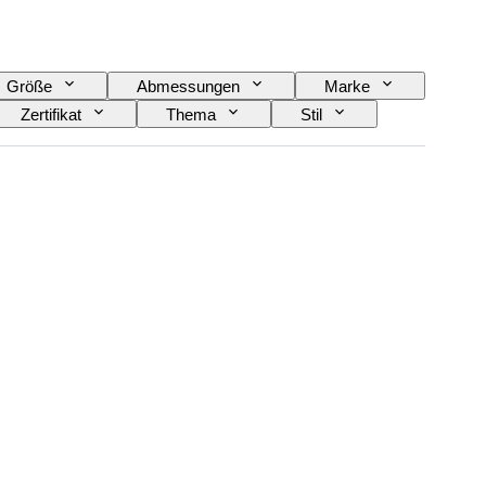
Größe
Abmessungen
Marke
Zertifikat
Thema
Stil
Original/Nachbau
Energiereserve