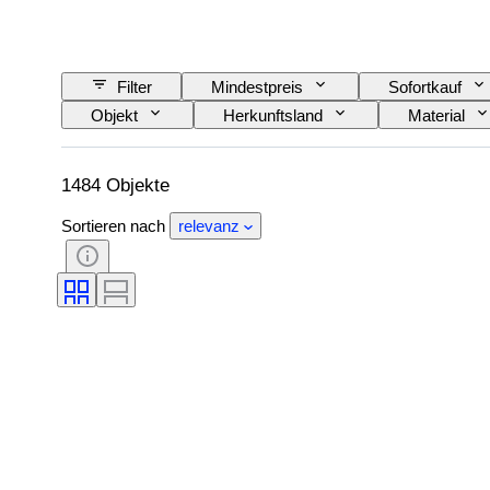
Filter
Mindestpreis
Sofortkauf
Objekt
Herkunftsland
Material
Technik
Unterschrift
Auflage
Epoche
Schöpfer
Modell
1484 Objekte
Sortieren nach
relevanz