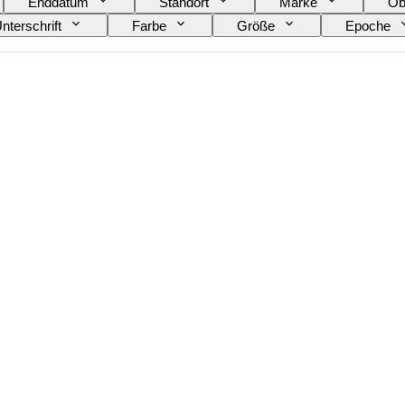
Enddatum
Standort
Marke
Ob
nterschrift
Farbe
Größe
Epoche
ft von
Schöpfer
Modell