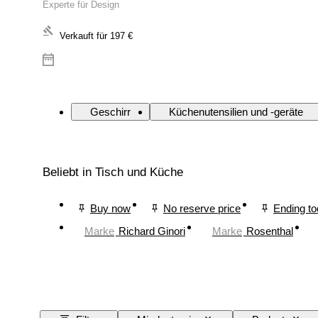
Experte für Design
Verkauft für
197 €
Geschirr
Küchenutensilien und -geräte
Beliebt in Tisch und Küche
Buy now
No reserve price
Ending t
Marke
Richard Ginori
Marke
Rosenthal