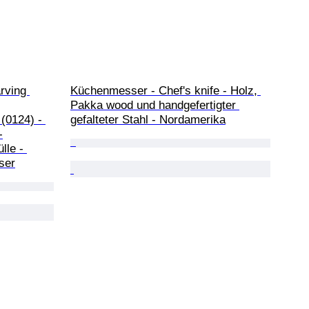
rving 
Küchenmesser - Chef's knife - Holz, 
Pakka wood und handgefertigter 
(0124) - 
gefalteter Stahl - Nordamerika
-
lle - 
ser