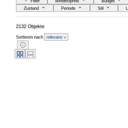
Filter
Mindestpreis
Budget
Zustand
Periode
Stil
U
Künstler
Original/Nachbau
Verkau
2132 Objekte
Sortieren nach
relevanz