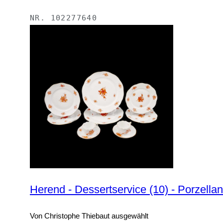
NR.
102277640
Herend - Dessertservice (10) - Porzellan
Von Christophe Thiebaut ausgewählt