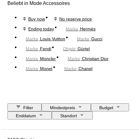
Beliebt in Mode Accessoires
Buy now
No reserve price
Ending today
Marke
Hermès
Marke
Louis Vuitton
Marke
Gucci
Marke
Fendi
Objekt
Gürtel
Marke
Moncler
Marke
Christian Dior
Marke
Monet
Marke
Chanel
Filter
Mindestpreis
Budget
Enddatum
Standort
Abmessungen
Marke
Objekt
Herkunftsland