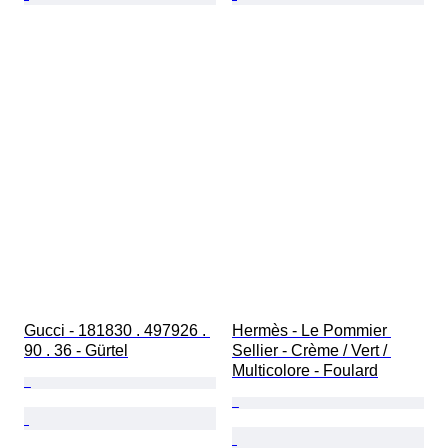
Gucci - 181830 . 497926 . 
Hermès - Le Pommier 
90 . 36 - Gürtel
Sellier - Crème / Vert / 
Multicolore - Foulard