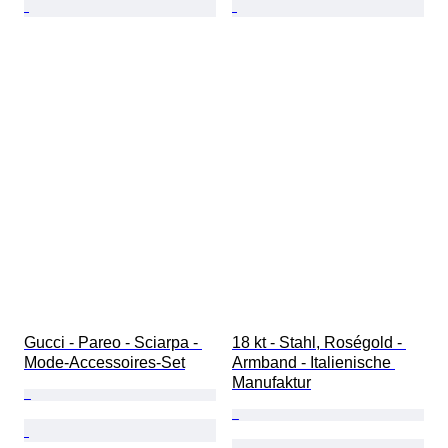
Gucci - Pareo - Sciarpa - 
18 kt - Stahl, Roségold - 
Mode-Accessoires-Set
Armband - Italienische 
Manufaktur