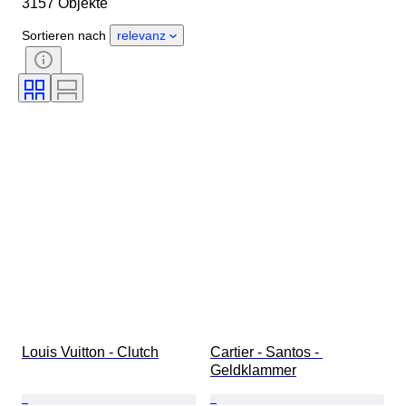
3157 Objekte
Material
Geschlecht
Zustand
Periode
Edelstein
Sortieren nach
relevanz
Zertifikat
Feingehalt
Stil
Farbe
Größe
Schliff
Angegebene Größe
Muster
Accessoires enthalten
Diamanttyp
Size
Original/Nachbau
Epoche
Modell
Louis Vuitton - Clutch
Cartier - Santos - 
Geldklammer