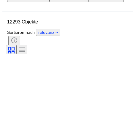
Gehäusedurchmesser
Länge Uhrenarmband
Objekt
12293 Objekte
Herkunftsland
Material
Geschlecht
Zustand
Sortieren nach
relevanz
Periode
Zertifikat
Thema
Auflage
Sprache
Farbe
Uhrwerk
Material Uhrenarmband
Epoche
Energiereserve
Schlagend
Original/Nachbau
Automobilia-Typ
Modell