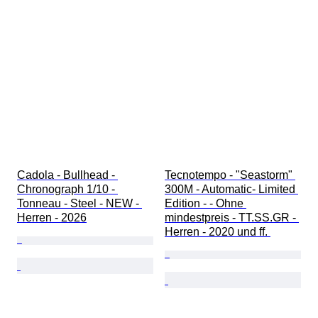
Cadola - Bullhead - 
Tecnotempo - "Seastorm" 
Chronograph 1/10 - 
300M - Automatic- Limited 
Tonneau - Steel - NEW - 
Edition - - Ohne 
Herren - 2026
mindestpreis - TT.SS.GR - 
Herren - 2020 und ff. 