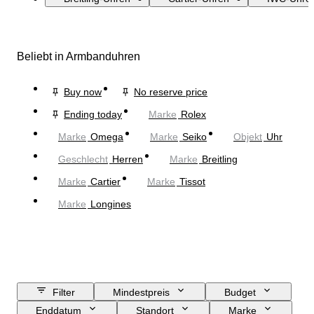
Beliebt in Armbanduhren
Buy now
No reserve price
Ending today
Marke
Rolex
Marke
Omega
Marke
Seiko
Objekt
Uhr
Geschlecht
Herren
Marke
Breitling
Marke
Cartier
Marke
Tissot
Marke
Longines
Filter
Mindestpreis
Budget
Enddatum
Standort
Marke