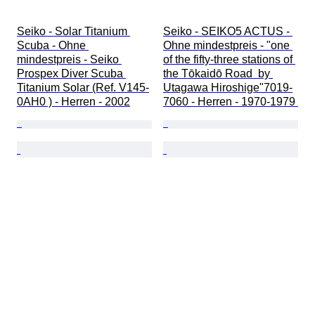
Seiko - Solar Titanium 
Seiko - SEIKO5 ACTUS - 
Scuba - Ohne 
Ohne mindestpreis - "one 
mindestpreis - Seiko 
of the fifty-three stations of 
Prospex Diver Scuba 
the Tōkaidō Road  by 
Titanium Solar (Ref. V145-
Utagawa Hiroshige"7019-
0AH0 ) - Herren - 2002
7060 - Herren - 1970-1979 