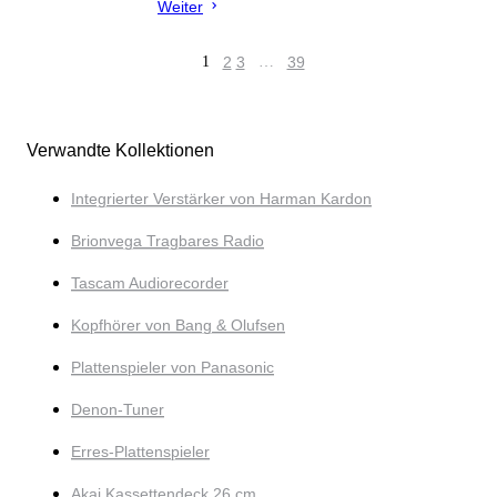
Weiter
1
2
3
…
39
Verwandte Kollektionen
Integrierter Verstärker von Harman Kardon
Brionvega Tragbares Radio
Tascam Audiorecorder
Kopfhörer von Bang & Olufsen
Plattenspieler von Panasonic
Denon-Tuner
Erres-Plattenspieler
Akai Kassettendeck 26 cm