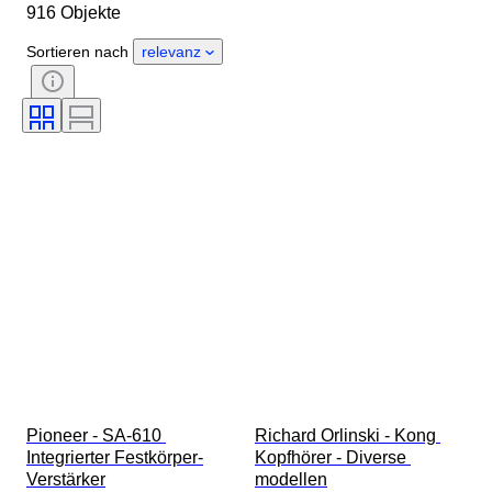
916 Objekte
Material
Zustand
Zubehör
Periode
Stil
Farbe
Sortieren nach
relevanz
Getestet und funktionstüchtig
Plattenfirma
Epoche
Schöpfer
Pioneer - SA-610 
Richard Orlinski - Kong 
Integrierter Festkörper-
Kopfhörer - Diverse 
Verstärker
modellen