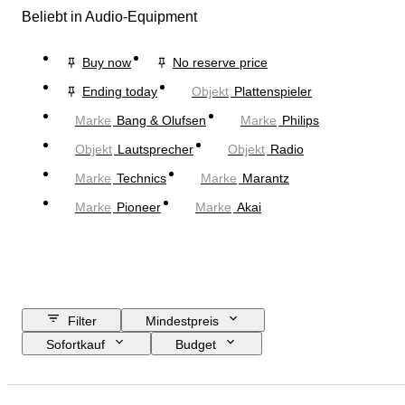
Beliebt in Audio-Equipment
Buy now
No reserve price
Ending today
Objekt
Plattenspieler
Marke
Bang & Olufsen
Marke
Philips
Objekt
Lautsprecher
Objekt
Radio
Marke
Technics
Marke
Marantz
Marke
Pioneer
Marke
Akai
Filter
Mindestpreis
Sofortkauf
Budget
Enddatum
Standort
Marke
Objekt
Herkunftsland