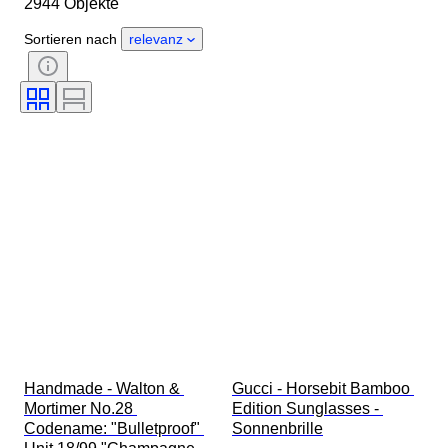
2944 Objekte
Material
Geschlecht
Zustand
Periode
Edelstein
Sortieren nach
relevanz
Zertifikat
Feingehalt
Stil
Farbe
Größe
Schliff
Angegebene Größe
Muster
Accessoires enthalten
Diamanttyp
Size
Epoche
Schöpfer
Modell
Handmade - Walton & 
Gucci - Horsebit Bamboo 
Mortimer No.28 
Edition Sunglasses - 
Codename: "Bulletproof" 
Sonnenbrille