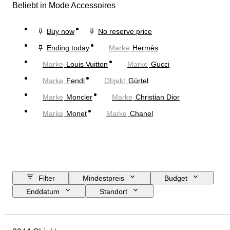
Beliebt in Mode Accessoires
Buy now
No reserve price
Ending today
Marke
Hermès
Marke
Louis Vuitton
Marke
Gucci
Marke
Fendi
Objekt
Gürtel
Marke
Moncler
Marke
Christian Dior
Marke
Monet
Marke
Chanel
Filter
Mindestpreis
Budget
Enddatum
Standort
Abmessungen
Marke
Objekt
Herkunftsland