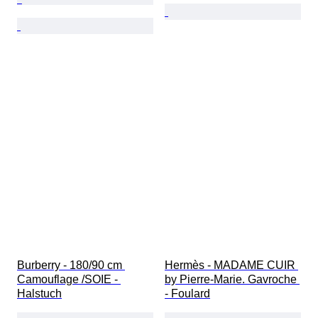
Burberry - 180/90 cm 
Hermès - MADAME CUIR 
Camouflage /SOIE - 
by Pierre-Marie. Gavroche 
Halstuch
- Foulard