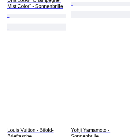
Unit 18/99 "Champagne 
Mist Color" - Sonnenbrille
Louis Vuitton - Bifold-
Yohji Yamamoto - 
Brieftasche
Sonnenbrille