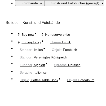
Fotobände
Kunst- und Fotobücher (gewagt)
Beliebt in Kunst- und Fotobände
Buy now
No reserve price
Ending today
Thema
Erotik
Standort
Italien
Objekt
Fotobuch
Standort
Vereinigtes Königreich
Zubehör
Signiert
Sprache
Deutsch
Sprache
Italienisch
Objekt
Coffee Table Book
Objekt
Fotoalbum