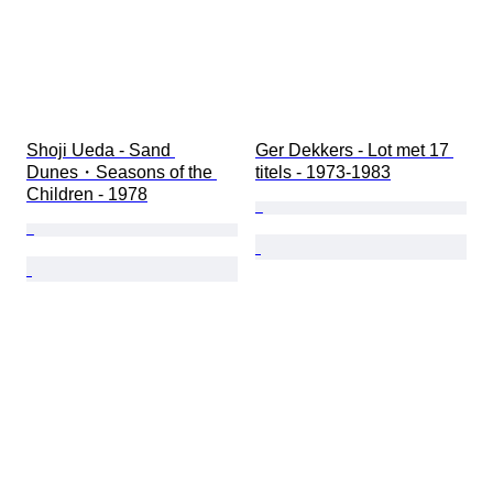
Shoji Ueda - Sand 
Ger Dekkers - Lot met 17 
Dunes・Seasons of the 
titels - 1973-1983
Children - 1978