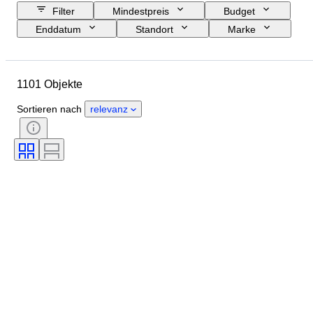
Filter
Mindestpreis
Budget
Enddatum
Standort
Marke
Objekt
Herkunftsland
Material
Zustand
Zubehör
1101 Objekte
Periode
Thema
Stil
Technik
Unterschrift
Sortieren nach
relevanz
Einband
Auflage
Sprache
Farbe
Künstler
Verkauft von
Epoche
Original/Nachbau
Militärische Organisation
Sport
Schöpfer