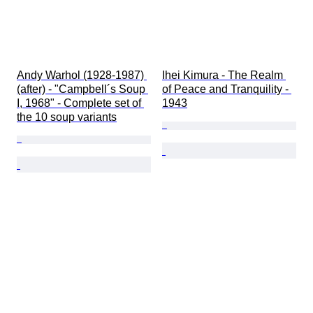
Andy Warhol (1928-1987) 
Ihei Kimura - The Realm 
(after) - "Campbell´s Soup 
of Peace and Tranquility - 
I, 1968" - Complete set of 
1943
the 10 soup variants