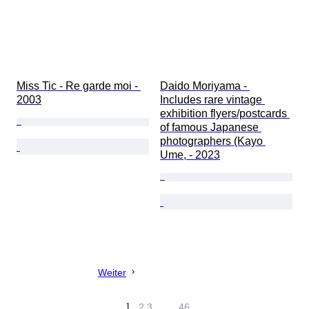
Miss Tic - Re garde moi - 
Daido Moriyama - 
2003
Includes rare vintage 
exhibition flyers/postcards 
of famous Japanese 
photographers (Kayo 
Ume, - 2023
Weiter
1
2
3
…
46