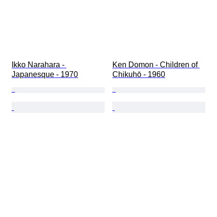
Ikko Narahara - 
Ken Domon - Children of 
Japanesque - 1970
Chikuhō - 1960