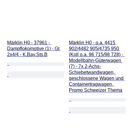
Märklin H0 - 37961 - 
Märklin H0 - o.a. 4415 
Dampflokomotive (1) - Gt 
902/4482 905/4735 950 
2x4/4 - K.Bay.Sts.B
(Koll o.a. 96 715/98 728) - 
Modellbahn-Güterwagen 
(7) - 7x 2-Achs-
Schiebetwandwagen, 
geschlossene Wagen und 
Containertragwagen, 
Promo Schweizer Thema