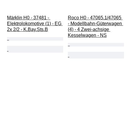
Märklin H0 - 37481 - 
Roco H0 - 47065.1/47065 
Elektrolokomotive (1) - EG 
- Modellbahn-Güterwagen 
2x 2/2 - K.Bay.Sts.B
(4) - 4 Zwei-achsige 
Kesselwagen - NS