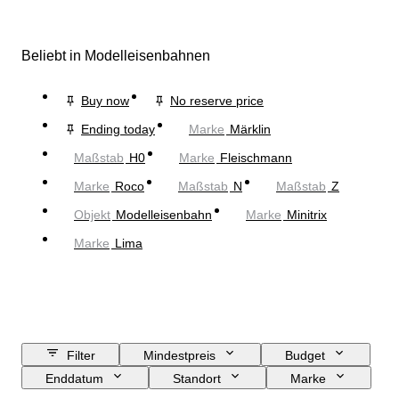
Beliebt in Modelleisenbahnen
Buy now
No reserve price
Ending today
Marke
Märklin
Maßstab
H0
Marke
Fleischmann
Marke
Roco
Maßstab
N
Maßstab
Z
Objekt
Modelleisenbahn
Marke
Minitrix
Marke
Lima
Filter
Mindestpreis
Budget
Enddatum
Standort
Marke