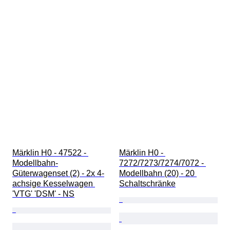
Märklin H0 - 47522 - 
Märklin H0 - 
Modellbahn-
7272/7273/7274/7072 - 
Güterwagenset (2) - 2x 4-
Modellbahn (20) - 20 
achsige Kesselwagen 
Schaltschränke
'VTG' 'DSM' - NS