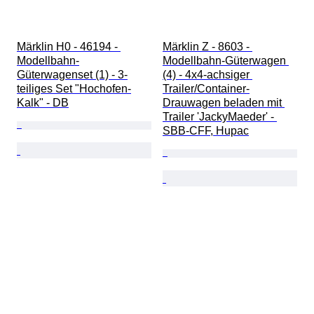
Märklin H0 - 46194 - 
Märklin Z - 8603 - 
Modellbahn-
Modellbahn-Güterwagen 
Güterwagenset (1) - 3-
(4) - 4x4-achsiger 
teiliges Set "Hochofen-
Trailer/Container-
Kalk" - DB
Drauwagen beladen mit 
Trailer 'JackyMaeder' - 
SBB-CFF, Hupac