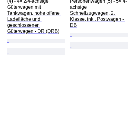
(4) - 4× 2/4‑achsige 
Personenwagen (5) - 5× 4-
Güterwagen mit 
achsige 
Tankwagen, hohe offene 
Schnellzugwagen, 2. 
Ladefläche und 
Klasse, inkl. Postwagen - 
geschlossener 
DB
Güterwagen - DR (DRB)