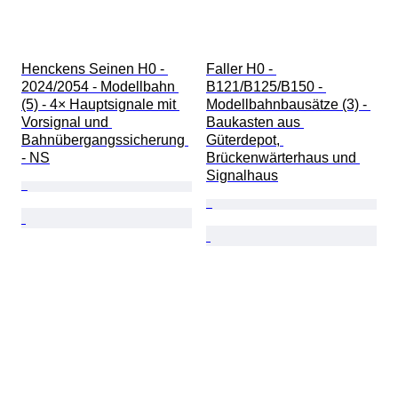
Henckens Seinen H0 - 
Faller H0 - 
2024/2054 - Modellbahn 
B121/B125/B150 - 
(5) - 4× Hauptsignale mit 
Modellbahnbausätze (3) - 
Vorsignal und 
Baukasten aus 
Bahnübergangssicherung 
Güterdepot, 
- NS
Brückenwärterhaus und 
Signalhaus