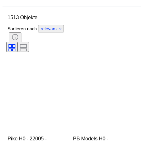
Objekt
Herkunftsland
Material
Zustand
Zubehör
1513 Objekte
Periode
Thema
Stil
Farbe
Maßstab
Kontrolle
Sortieren nach
relevanz
Stromversorgung
Eisenbahngesellschaft
Epoche
Original/Nachbau
Piko H0 - 22005 - 
PB Models H0 - 