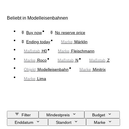
Beliebt in Modelleisenbahnen
Buy now
No reserve price
Ending today
Marke
Märklin
Maßstab
H0
Marke
Fleischmann
Marke
Roco
Maßstab
N
Maßstab
Z
Objekt
Modelleisenbahn
Marke
Minitrix
Marke
Lima
Filter
Mindestpreis
Budget
Enddatum
Standort
Marke