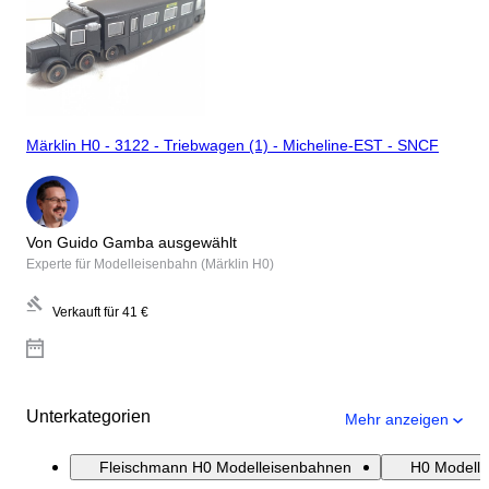
Märklin H0 - 3122 - Triebwagen (1) - Micheline-EST - SNCF
Von Guido Gamba ausgewählt
Experte für Modelleisenbahn (Märklin H0)
Verkauft für
41 €
Unterkategorien
Mehr anzeigen
Fleischmann H0 Modelleisenbahnen
H0 Modell