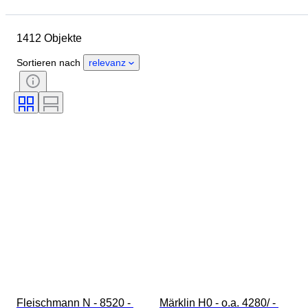
Objekt
Herkunftsland
Material
Zustand
Zubehör
1412 Objekte
Periode
Thema
Stil
Farbe
Maßstab
Kontrolle
Sortieren nach
relevanz
Stromversorgung
Eisenbahngesellschaft
Epoche
Original/Nachbau
Fleischmann N - 8520 - 
Märklin H0 - o.a. 4280/ - 