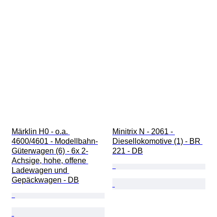
Märklin H0 - o.a. 
Minitrix N - 2061 - 
4600/4601 - Modellbahn-
Diesellokomotive (1) - BR 
Güterwagen (6) - 6x 2-
221 - DB
Achsige, hohe, offene 
Ladewagen und 
Gepäckwagen - DB