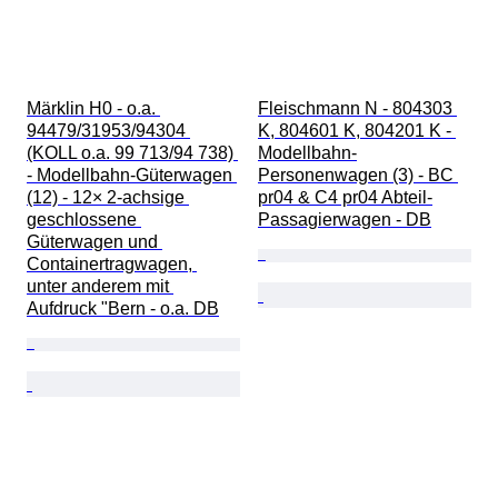
Märklin H0 - o.a. 
Fleischmann N - 804303 
94479/31953/94304 
K, 804601 K, 804201 K - 
(KOLL o.a. 99 713/94 738) 
Modellbahn-
- Modellbahn-Güterwagen 
Personenwagen (3) - BC 
(12) - 12× 2-achsige 
pr04 & C4 pr04 Abteil-
geschlossene 
Passagierwagen - DB
Güterwagen und 
Containertragwagen, 
unter anderem mit 
Aufdruck "Bern - o.a. DB