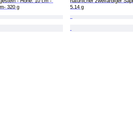
gestein - Höhe: 10 cm - 
natürlicher zweifarbiger Saph
cm- 320 g
5.14 g