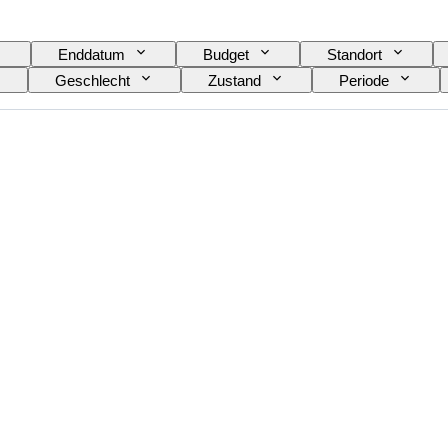
Enddatum
Budget
Standort
Geschlecht
Zustand
Periode
Exakte Farbe
Mineral
Mineralform
Oberflächenqualität der Perle(n)
Epoche