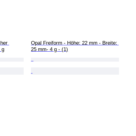
her 
Opal Freiform - Höhe: 22 mm - Breite: 
 g
25 mm- 4 g - (1)