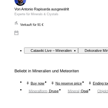
Von Antonio Rapisarda ausgewählt
Experte für Minerals & Crystals
Verkauft für
91 €
Catawiki Live – Mineralien
Dekorative Min
Beliebt in Mineralien und Meteoriten
Buy now
No reserve price
Ending t
Mineralform
Druse
Mineral
Opal
Objekt