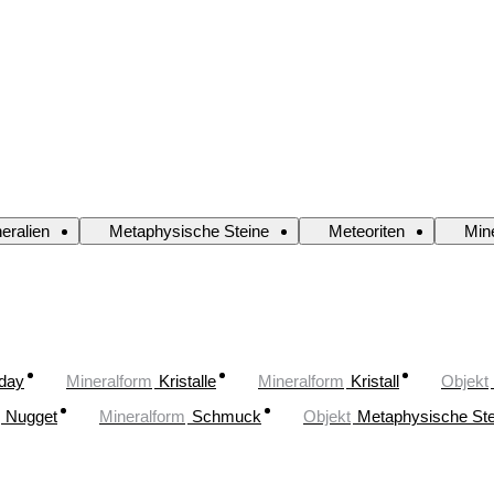
eralien
Metaphysische Steine
Meteoriten
Mine
oday
Mineralform
Kristalle
Mineralform
Kristall
Objekt
Nugget
Mineralform
Schmuck
Objekt
Metaphysische Ste