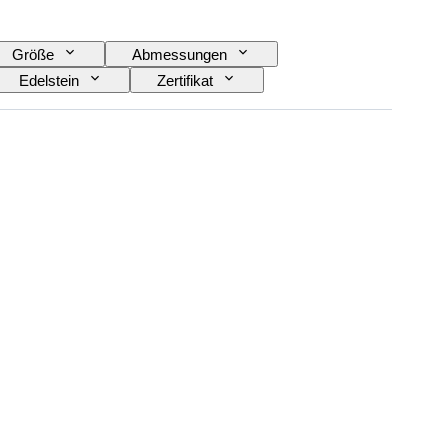
Größe
Abmessungen
Edelstein
Zertifikat
Behandlung
Original/Nachbau