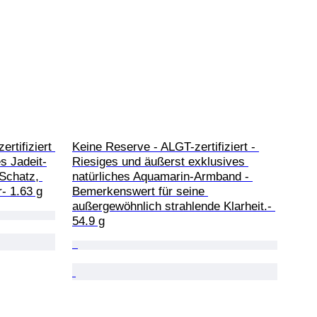
rtifiziert 
Keine Reserve - ALGT-zertifiziert - 
s Jadeit-
Riesiges und äußerst exklusives 
Schatz, 
natürliches Aquamarin-Armband - 
- 1.63 g
Bemerkenswert für seine 
außergewöhnlich strahlende Klarheit.- 
54.9 g