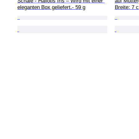
Schale - Haliotis Iris – Wird mit einer 
auf Mutter
eleganten Box geliefert.- 59 g
Breite: 7 