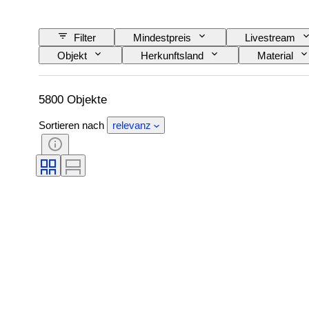
Filter
Mindestpreis
Livestream
Objekt
Herkunftsland
Material
Unterschrift
Farbe
Schliff
Angegebene Größe
Perlenglanz
5800 Objekte
Sortieren nach
relevanz