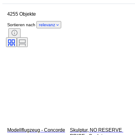
Abmessungen
Marke
4255 Objekte
Objekt
Herkunftsland
Material
Geschlecht
Sortieren nach
relevanz
Zustand
Periode
Edelstein
Zertifikat
Stil
Technik
Unterschrift
Farbe
Uhrwerk
Verkauft von
Wachstumsform
Behandlung
Energiereserve
Original/Nachbau
Epoche
Art
Modellflugzeug - Concorde
Skulptur, NO RESERVE 