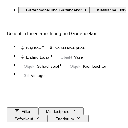
Gartenmöbel und Gartendekor
Klassische Einri
Beliebt in Inneneinrichtung und Gartendekor
Buy now
No reserve price
Ending today
Objekt
Vase
Objekt
Schachspiel
Objekt
Kronleuchter
Stil
Vintage
Filter
Mindestpreis
Sofortkauf
Enddatum
Budget
Standort
Größe