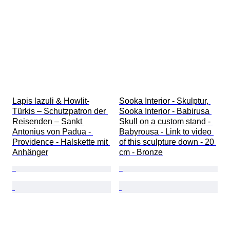
Lapis lazuli & Howlit-
Sooka Interior - Skulptur, 
Türkis – Schutzpatron der 
Sooka Interior - Babirusa 
Reisenden – Sankt 
Skull on a custom stand - 
Antonius von Padua - 
Babyrousa - Link to video 
Providence - Halskette mit 
of this sculpture down - 20 
Anhänger
cm - Bronze