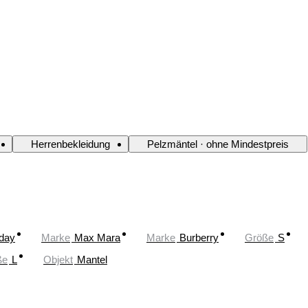
Herrenbekleidung
Pelzmäntel · ohne Mindestpreis
oday
Marke
Max Mara
Marke
Burberry
Größe
S
ße
L
Objekt
Mantel