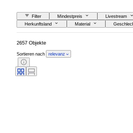
Filter
Mindestpreis
Livestream
Herkunftsland
Material
Geschlec
Angegebene Größe
Epoche
Must
2657 Objekte
Sortieren nach
relevanz