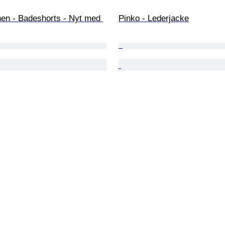
en - Badeshorts - Nyt med 
Pinko - Lederjacke