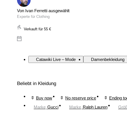
Von Ivan Ferretti ausgewählt
Experte für Clothing
Verkauft für
55 €
Catawiki Live – Mode
Damenbekleidung
Beliebt in Kleidung
Buy now
No reserve price
Ending t
Marke
Gucci
Marke
Ralph Lauren
Grö