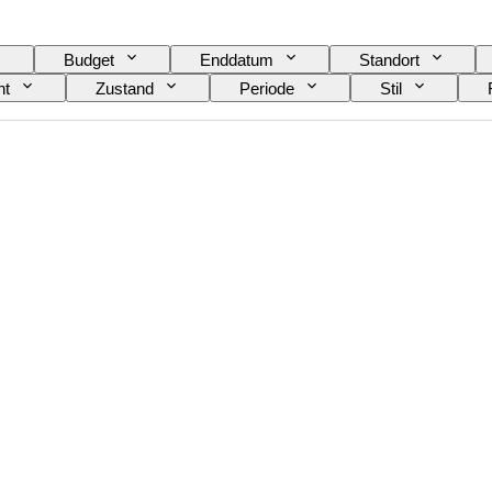
Budget
Enddatum
Standort
ht
Zustand
Periode
Stil
er
Hemdkragengröße
Accessoires enthalten