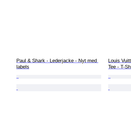
Paul & Shark - Lederjacke - Nyt med 
Louis Vuit
labels
Tee - T-Shi